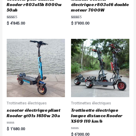
Rooder r803o15b 8000w
électrique r803o16 double
50ah
moteur 7000W
Rated
Rated
$
4'845.00
$
3'930.00
5.00
5.00
out of 5
out of 5
Trottinettes électriques
Trottinettes électriques
scooter électrique pliant
Trottinette électrique
Rooder gt01s 1650w 20a
longue distance Rooder
XS09 110 km/h
Rated
$
1'680.00
0
Rated
$
6'000.00
out