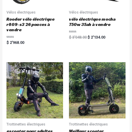
Vélos électriques
Vélos électriques
Rooder vélo électrique
vélo électrique mocha
r809-s3 26 pouces à
750w 35ah à vendre
vendre
Rated
$
3'048.00
$
2'134.00
0
Rated
$
2'968.00
out
0
of
out
5
of
5
Trottinettes électriques
Trottinettes électriques
escooter pour adultes
Meilleur scooter