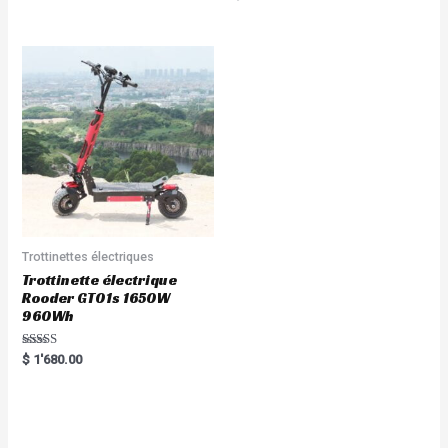
0
of
out
5
of
5
Trottinettes électriques
Trottinette électrique
Rooder GT01s 1650W
960Wh
Rated
$
1'680.00
5.00
out of 5