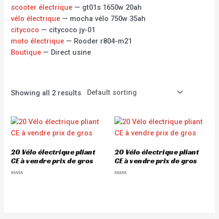
scooter électrique
— gt01s 1650w 20ah
vélo électrique
— mocha vélo 750w 35ah
citycoco
— citycoco jy-01
moto électrique
— Rooder r804-m21
Boutique
— Direct usine
Showing all 2 results
20 Vélo électrique pliant
20 Vélo électrique pliant
CE à vendre prix de gros
CE à vendre prix de gros
Rated
Rated
0
0
out
out
of
of
5
5