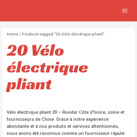
Aller
2
2
5
MAIN
au
p
p
p
MEN
contenu
r
r
r
o
o
o
Home
/ Products tagged “20 Vélo électrique pliant”
d
d
d
20 Vélo
u
u
u
c
c
c
électrique
t
t
t
s
s
s
pliant
Vélo électrique pliant 20 – Rooder Côte d’Ivoire, usine et
fournisseurs de Chine. Grâce à notre expérience
abondante et à nos produits et services attentionnés,
nous avons été reconnus comme un fournisseur réputé