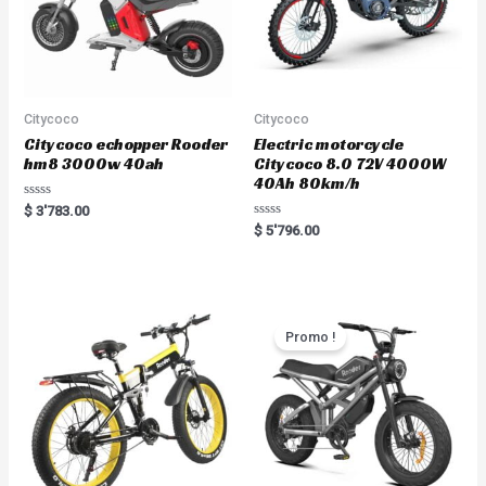
Citycoco
Citycoco
Citycoco echopper Rooder
Electric motorcycle
hm8 3000w 40ah
Citycoco 8.0 72V 4000W
40Ah 80km/h
Rated
$
3'783.00
0
Rated
$
5'796.00
out
0
of
out
5
of
5
Promo !