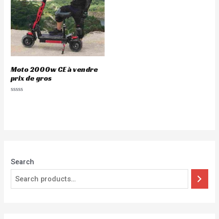
Moto 2000w CE à vendre
prix de gros
Rated
0
out
of
5
Search