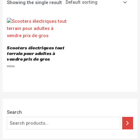
Showing the single result
Scooters électriques tout
terrain pour adultes à
vendre prix de gros
Rated
0
out
of
5
Search