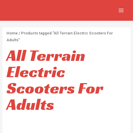
Aller
2
2
5
MAIN
au
p
p
p
MEN
contenu
r
r
r
o
o
o
Home
/ Products tagged “All Terrain Electric Scooters For
d
d
d
Adults”
u
u
u
All Terrain
c
c
c
Electric
t
t
t
s
s
s
Scooters For
Adults