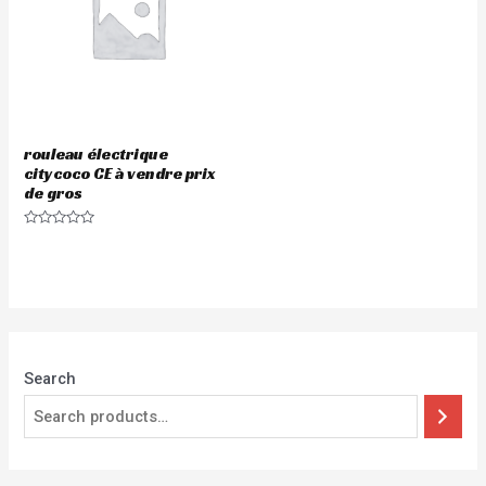
rouleau électrique
citycoco CE à vendre prix
de gros
Rated
0
out
of
5
Search