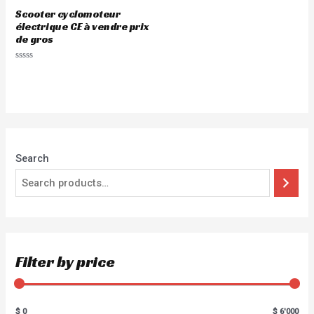
Scooter cyclomoteur
électrique CE à vendre prix
de gros
Rated
0
out
of
5
Search
Filter by price
$ 0
$ 6'000