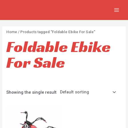
APPLI
Aller
2
2
5
MAIN
au
p
p
p
MEN
contenu
r
r
r
o
o
o
Home
/ Products tagged “Foldable Ebike For Sale”
d
d
d
Foldable Ebike
u
u
u
c
c
c
For Sale
t
t
t
s
s
s
Showing the single result