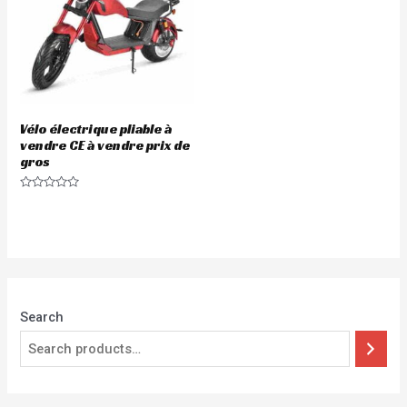
Vélo électrique pliable à
vendre CE à vendre prix de
gros
Rated
0
out
of
5
Search