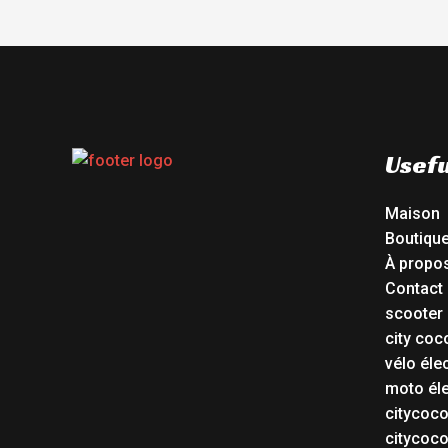
Usefu
Maison
Boutiqu
À propo
Contact
scooter 
city coc
vélo éle
moto éle
citycoc
citycoc