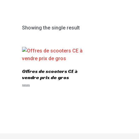
Showing the single result
Offres de scooters CE à
vendre prix de gros
Rated
0
out
of
5