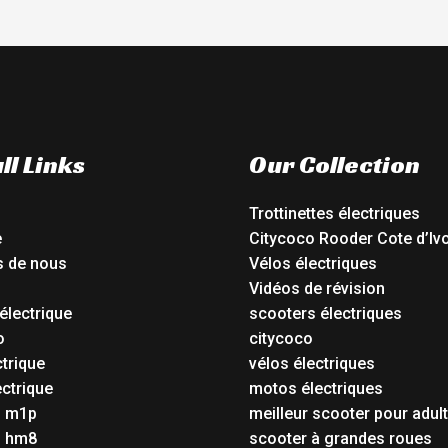
ll Links
Our Collection
Trottinettes électriques
e
Citycoco Rooder Cote d’Ivo
s de nous
Vélos électriques
Vidéos de révision
électrique
scooters électriques
o
citycoco
ctrique
vélos électriques
ctrique
motos électriques
o m1p
meilleur scooter pour adul
o hm8
scooter à grandes roues