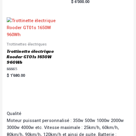
Rated
$
6'000.00
5
0
out
of
5
Trottinettes électriques
Trottinette électrique
Rooder GT01s 1650W
960Wh
Rated
$
1'680.00
5.00
out of 5
Qualité
Moteur puissant personnalisé : 350w 500w 1000w 2000w
3000w 4000w etc. Vitesse maximale : 25km/h, 60km/h,
80km/h, 90km/h, 120km/h et ainsi de suite. Batterie :