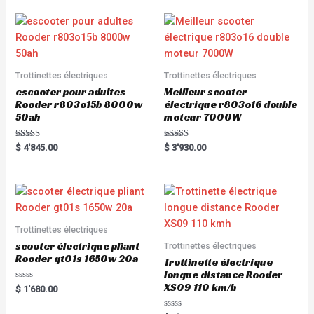
Trottinettes électriques
Trottinettes électriques
escooter pour adultes
Meilleur scooter
Rooder r803o15b 8000w
électrique r803o16 double
50ah
moteur 7000W
Rated
Rated
$
4'845.00
$
3'930.00
5.00
5.00
out of 5
out of 5
Trottinettes électriques
scooter électrique pliant
Trottinettes électriques
Rooder gt01s 1650w 20a
Trottinette électrique
longue distance Rooder
XS09 110 km/h
Rated
$
1'680.00
0
out
of