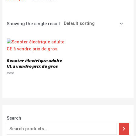
Showing the single result
Scooter électrique adulte
CE à vendre prix de gros
Rated
0
out
of
5
Search