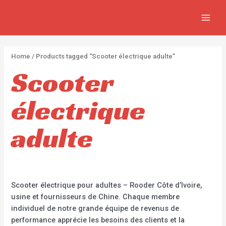
Aller
2
2
5
MAIN
au
p
p
p
MEN
contenu
r
r
r
o
o
o
Home
/ Products tagged “Scooter électrique adulte”
d
d
d
Scooter
u
u
u
c
c
c
électrique
t
t
t
s
s
s
adulte
Scooter électrique pour adultes – Rooder Côte d’Ivoire,
usine et fournisseurs de Chine. Chaque membre
individuel de notre grande équipe de revenus de
performance apprécie les besoins des clients et la