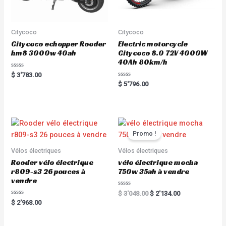
Citycoco
Citycoco
Citycoco echopper Rooder
Electric motorcycle
hm8 3000w 40ah
Citycoco 8.0 72V 4000W
40Ah 80km/h
Rated
$
3'783.00
0
Rated
$
5'796.00
out
0
of
out
5
of
5
Promo !
Vélos électriques
Vélos électriques
Rooder vélo électrique
vélo électrique mocha
r809-s3 26 pouces à
750w 35ah à vendre
vendre
Rated
$
3'048.00
$
2'134.00
0
Rated
$
2'968.00
out
0
of
out
5
of
5