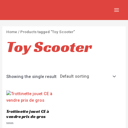
APPLI
Aller
2
2
5
MAIN
au
p
p
p
MEN
contenu
r
r
r
o
o
o
Home
/ Products tagged “Toy Scooter”
d
d
d
Toy Scooter
u
u
u
c
c
c
t
t
t
s
s
s
Showing the single result
Trottinette jouet CE à
vendre prix de gros