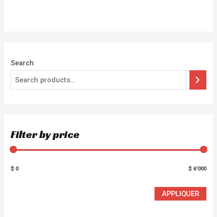
Rated
0
out
of
5
Search
Filter by price
$ 0
$ 6'000
APPLIQUER