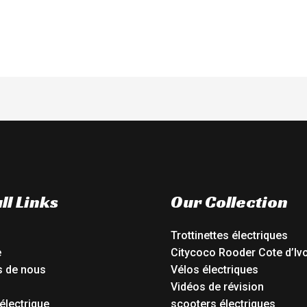
out
of
5
ll Links
Our Collection
Trottinettes électriques
e
Citycoco Rooder Cote d’Ivo
s de nous
Vélos électriques
Vidéos de révision
électrique
scooters électriques