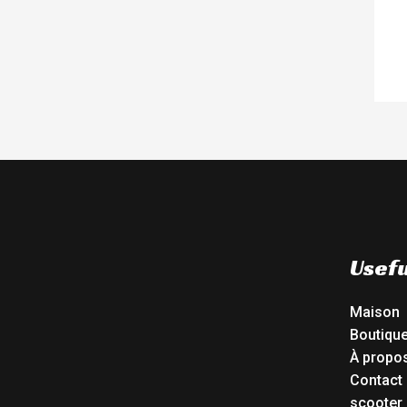
Usefu
Maison
Boutiqu
À propo
Contact
scooter 