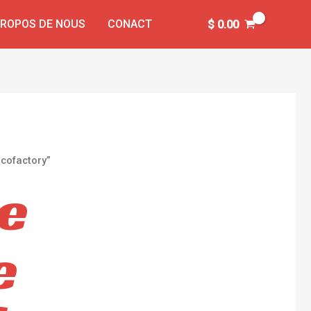
PROPOS DE NOUS
CONACT
$
0.00
ocofactory”
te
e