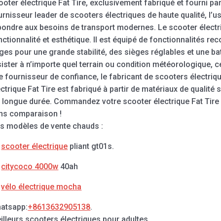
ooter électrique Fat Tire, exclusivement fabriqué et fourni pa
urnisseur leader de scooters électriques de haute qualité, l
pondre aux besoins de transport modernes. Le scooter électri
nctionnalité et esthétique. Il est équipé de fonctionnalités r
rges pour une grande stabilité, des sièges réglables et une b
sister à n’importe quel terrain ou condition météorologique, ce q
e fournisseur de confiance, le fabricant de scooters électr
ectrique Fat Tire est fabriqué à partir de matériaux de qualité 
e longue durée. Commandez votre scooter électrique Fat Tire m
ns comparaison !
s modèles de vente chauds :
.
scooter électrique
pliant gt01s.
.
citycoco 4000w
40ah
.
vélo électrique mocha
atsapp:
+8613632905138
.
illeurs scooters électriques pour adultes