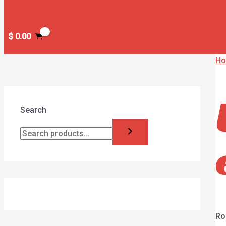
$
0.00
H
Search
Ro