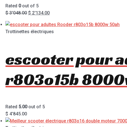
Rated
0
out of 5
$
3'048.00
$
2'134.00
Trottinettes électriques
escooter pour a
r803o15b 8000
Rated
5.00
out of 5
$
4'845.00