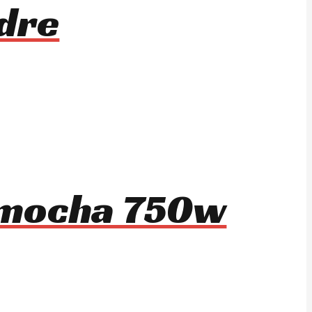
dre
e mocha 750w