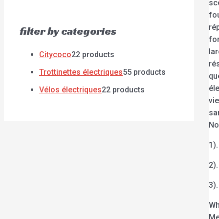
sc
fo
ré
filter by categories
fo
la
Citycoco
2
2 products
ré
Trottinettes électriques
5
5 products
qu
él
Vélos électriques
2
2 products
vi
sa
No
1)
2)
3)
Wh
Me