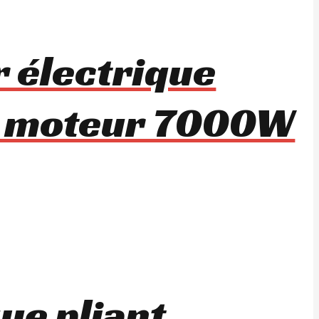
r électrique
e moteur 7000W
ue pliant