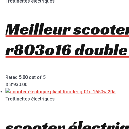
Trottinettes électriques
Meilleur scoote
r803o16 doubl
Rated
5.00
out of 5
$
3'930.00
Trottinettes électriques
scooter électriq