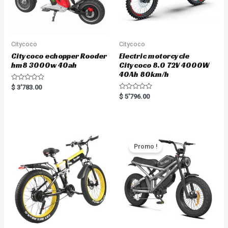
Citycoco
Citycoco
Citycoco echopper Rooder
Electric motorcycle
hm8 3000w 40ah
Citycoco 8.0 72V 4000W
40Ah 80km/h
Rated
$
3'783.00
0
Rated
$
5'796.00
out
0
of
out
5
of
5
Promo !