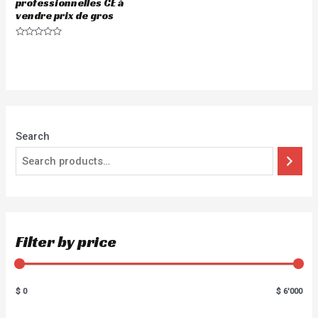
professionnelles CE à
vendre prix de gros
Rated
0
out
of
5
Search
Filter by price
$ 0
$ 6'000