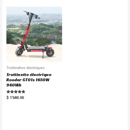
of
5
Trottinettes électriques
Trottinette électrique
Rooder GT01s 1650W
960Wh
Rated
$
1'680.00
5.00
out of 5