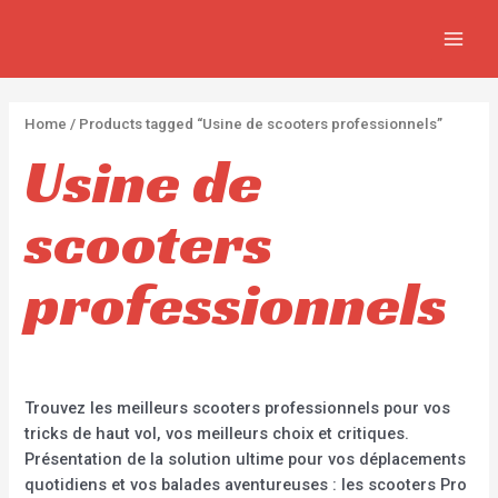
APPLI
Aller
2
2
5
MAIN
au
p
p
p
MEN
contenu
r
r
r
o
o
o
Home
/ Products tagged “Usine de scooters professionnels”
d
d
d
Usine de
u
u
u
c
c
c
scooters
t
t
t
s
s
s
professionnels
Trouvez les meilleurs scooters professionnels pour vos
tricks de haut vol, vos meilleurs choix et critiques.
Présentation de la solution ultime pour vos déplacements
quotidiens et vos balades aventureuses : les scooters Pro