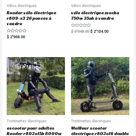
Vélos électriques
Vélos électriques
Rooder vélo électrique
vélo électrique mocha
r809-s3 26 pouces à
750w 35ah à vendre
vendre
Rated
$
3'048.00
$
2'134.00
0
Rated
$
2'968.00
out
0
of
out
5
of
5
Trottinettes électriques
Trottinettes électriques
escooter pour adultes
Meilleur scooter
Rooder r803o15b 8000w
électrique r803o16 double