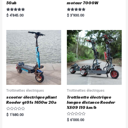
50ah
moteur 7000W
Rated
Rated
$
4'845.00
$
3'930.00
5.00
5.00
out of 5
out of 5
Trottinettes électriques
Trottinettes électriques
scooter électrique pliant
Trottinette électrique
Rooder gt01s 1650w 20a
longue distance Rooder
XS09 110 km/h
Rated
$
1'680.00
0
Rated
$
6'000.00
out
0
of
out
5