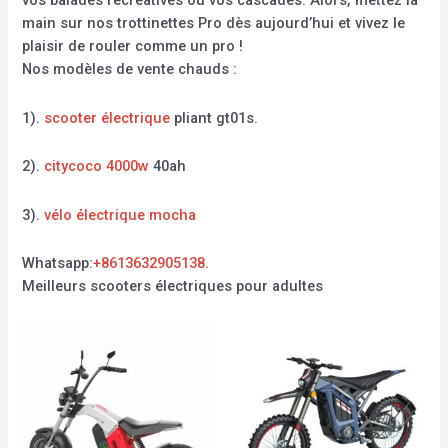
vos balades récréatives ou vos cascades. Alors, mettez la
main sur nos trottinettes Pro dès aujourd’hui et vivez le
plaisir de rouler comme un pro !
Nos modèles de vente chauds :
1).
scooter électrique
pliant gt01s.
2).
citycoco 4000w
40ah
3).
vélo électrique mocha
Whatsapp:
+8613632905138
.
Meilleurs scooters électriques pour adultes