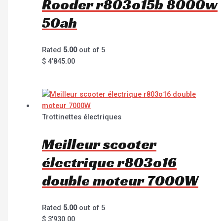
Rooder r803o15b 8000w
50ah
Rated
5.00
out of 5
$
4'845.00
Trottinettes électriques
Meilleur scooter
électrique r803o16
double moteur 7000W
Rated
5.00
out of 5
$
3'930.00