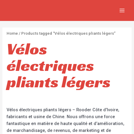
Aller
2
2
5
MAIN
au
p
p
p
MEN
contenu
r
r
r
o
o
o
Home
/ Products tagged “Vélos électriques pliants légers”
d
d
d
Vélos
u
u
u
c
c
c
électriques
t
t
t
s
s
s
pliants légers
Vélos électriques pliants légers – Rooder Côte d’Ivoire,
fabricants et usine de Chine. Nous offrons une force
fantastique en matière de haute qualité et d’amélioration,
de marchandisage, de revenus, de marketing et de