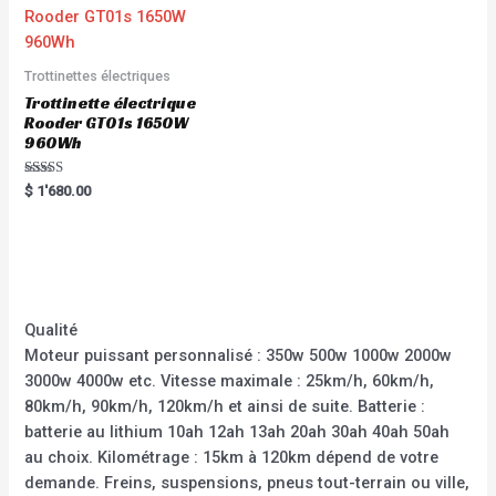
Trottinettes électriques
Trottinette électrique
Rooder GT01s 1650W
960Wh
Rated
$
1'680.00
5.00
out of 5
Qualité
Moteur puissant personnalisé : 350w 500w 1000w 2000w
3000w 4000w etc. Vitesse maximale : 25km/h, 60km/h,
80km/h, 90km/h, 120km/h et ainsi de suite. Batterie :
batterie au lithium 10ah 12ah 13ah 20ah 30ah 40ah 50ah
au choix. Kilométrage : 15km à 120km dépend de votre
demande. Freins, suspensions, pneus tout-terrain ou ville,