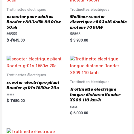
Trottinettes électriques
Trottinettes électriques
escooter pour adultes
Meilleur scooter
Rooder r803o15b 8000w
électrique r803o16 double
50ah
moteur 7000W
Rated
Rated
$
4'845.00
$
3'930.00
5.00
5.00
out of 5
out of 5
Trottinettes électriques
scooter électrique pliant
Trottinettes électriques
Rooder gt01s 1650w 20a
Trottinette électrique
longue distance Rooder
XS09 110 km/h
Rated
$
1'680.00
0
out
of
Rated
$
6'000.00
5
0
out
of
5