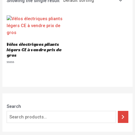
Showing the single result
Vélos électriques pliants
légers CE à vendre prix de
gros
Rated
0
out
of
5
Search