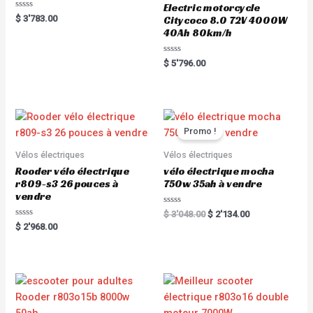
Electric motorcycle
Rated
$
3'783.00
Citycoco 8.0 72V 4000W
0
40Ah 80km/h
out
of
5
Rated
$
5'796.00
0
out
of
5
Promo !
Vélos électriques
Vélos électriques
Rooder vélo électrique
vélo électrique mocha
r809-s3 26 pouces à
750w 35ah à vendre
vendre
Rated
$
3'048.00
$
2'134.00
0
Rated
$
2'968.00
out
0
of
out
5
of
5