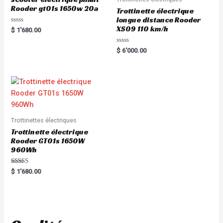
Rooder gt01s 1650w 20a
Trottinette électrique
longue distance Rooder
XS09 110 km/h
R
$
1'680.00
a
t
e
R
$
6'000.00
d
a
0
t
o
e
u
d
t
0
o
o
f
u
5
t
o
f
5
Trottinettes électriques
Trottinette électrique
Rooder GT01s 1650W
960Wh
Rated
$
1'680.00
5.00
out of 5