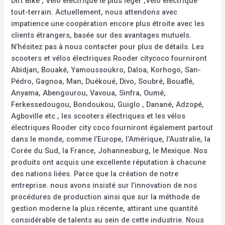
Dirt Bike , Vélo électrique le plus léger ,Vélo électrique
tout-terrain. Actuellement, nous attendons avec
impatience une coopération encore plus étroite avec les
clients étrangers, basée sur des avantages mutuels.
N’hésitez pas à nous contacter pour plus de détails. Les
scooters et vélos électriques Rooder citycoco fourniront
Abidjan, Bouaké, Yamoussoukro, Daloa, Korhogo, San-
Pédro, Gagnoa, Man, Duékoué, Divo, Soubré, Bouaflé,
Anyama, Abengourou, Vavoua, Sinfra, Oumé,
Ferkessedougou, Bondoukou, Guiglo , Danané, Adzopé,
Agboville etc., les scooters électriques et les vélos
électriques Rooder city coco fourniront également partout
dans le monde, comme l’Europe, l’Amérique, l’Australie, la
Corée du Sud, la France, Johannesburg, le Mexique. Nos
produits ont acquis une excellente réputation à chacune
des nations liées. Parce que la création de notre
entreprise. nous avons insisté sur l’innovation de nos
procédures de production ainsi que sur la méthode de
gestion moderne la plus récente, attirant une quantité
considérable de talents au sein de cette industrie. Nous