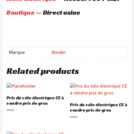
Boutique
— Direct usine
Marque
Rooder
Related products
Prix du vélo électrique CE à
vendre prix de gros
Prix du vélo électrique CE à
vendre prix de gros
Rated
0
Rated
out
0
of
out
5
of