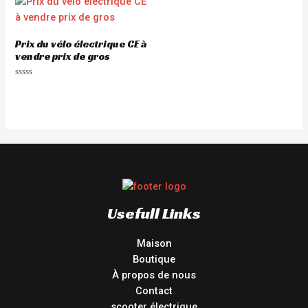
5
Prix du vélo électrique CE à
vendre prix de gros
Rated
0
out
of
5
Usefull Links
Maison
Boutique
À propos de nous
Contact
scooter électrique