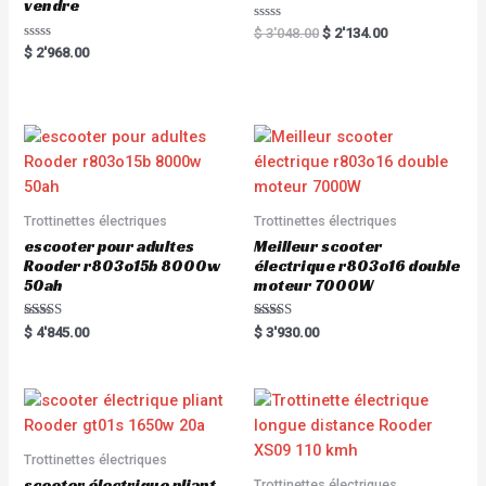
vendre
R
$
3'048.00
$
2'134.00
a
R
$
2'968.00
t
a
e
t
d
e
0
d
o
0
u
o
t
u
o
t
f
o
5
f
5
Trottinettes électriques
Trottinettes électriques
escooter pour adultes
Meilleur scooter
Rooder r803o15b 8000w
électrique r803o16 double
50ah
moteur 7000W
Rated
Rated
$
4'845.00
$
3'930.00
5.00
5.00
out of 5
out of 5
Trottinettes électriques
scooter électrique pliant
Trottinettes électriques