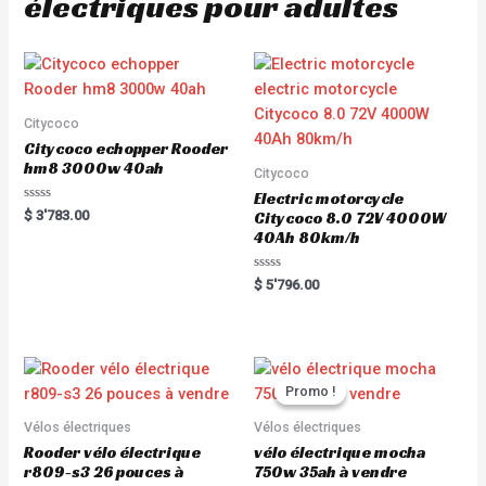
électriques pour adultes
Citycoco
Citycoco echopper Rooder
hm8 3000w 40ah
Citycoco
Electric motorcycle
R
$
3'783.00
Citycoco 8.0 72V 4000W
a
40Ah 80km/h
t
e
d
0
R
$
5'796.00
o
a
u
t
t
e
o
d
f
0
5
o
u
t
Promo !
Promo !
o
f
5
Vélos électriques
Vélos électriques
Rooder vélo électrique
vélo électrique mocha
r809-s3 26 pouces à
750w 35ah à vendre