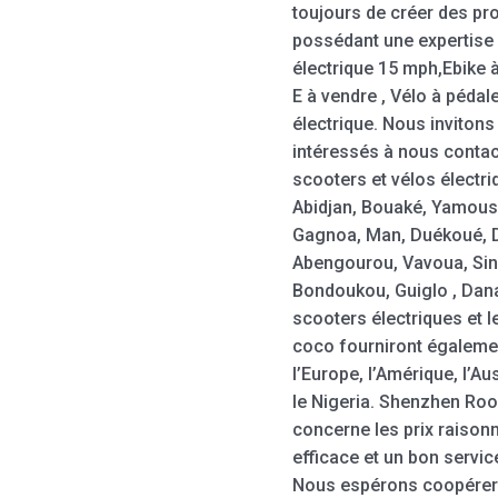
toujours de créer des pr
possédant une expertise 
électrique 15 mph,Ebike 
E à vendre , Vélo à pédale
électrique. Nous inviton
intéressés à nous contac
scooters et vélos électr
Abidjan, Bouaké, Yamous
Gagnoa, Man, Duékoué, D
Abengourou, Vavoua, Si
Bondoukou, Guiglo , Dana
scooters électriques et l
coco fourniront égaleme
l’Europe, l’Amérique, l’Au
le Nigeria. Shenzhen Ro
concerne les prix raison
efficace et un bon servi
Nous espérons coopérer 