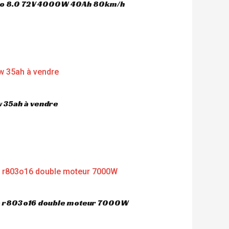
oco 8.0 72V 4000W 40Ah 80km/h
 35ah à vendre
ue r803o16 double moteur 7000W