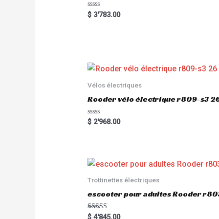
R
$
3'783.00
a
t
e
d
0
o
u
t
o
f
5
Vélos électriques
Rooder vélo électrique r809-s3 2
R
$
2'968.00
a
t
e
d
0
o
u
t
o
Trottinettes électriques
f
5
escooter pour adultes Rooder r
Rated
$
4'845.00