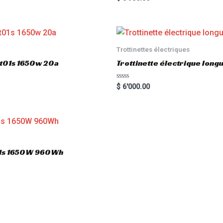
5.00
out of 5
Trottinettes électriques
gt01s 1650w 20a
Trottinette électrique lon
R
$
6'000.00
a
t
e
d
0
o
u
t
o
T01s 1650W 960Wh
f
5