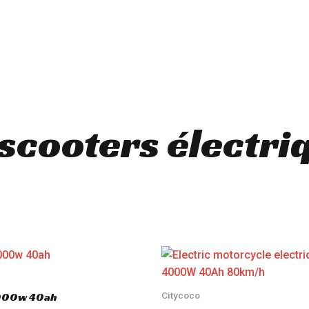
 scooters électri
Citycoco
3000w 40ah