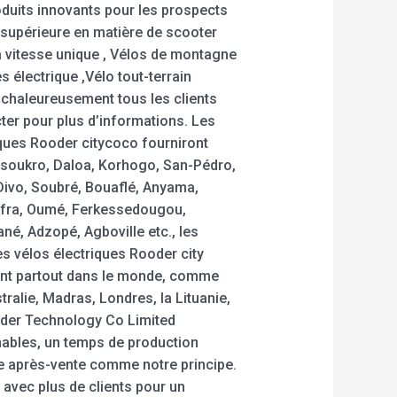
oduits innovants pour les prospects
supérieure en matière de scooter
à vitesse unique , Vélos de montagne
s électrique ,Vélo tout-terrain
s chaleureusement tous les clients
ter pour plus d’informations. Les
iques Rooder citycoco fourniront
soukro, Daloa, Korhogo, San-Pédro,
ivo, Soubré, Bouaflé, Anyama,
nfra, Oumé, Ferkessedougou,
né, Adzopé, Agboville etc., les
es vélos électriques Rooder city
nt partout dans le monde, comme
stralie, Madras, Londres, la Lituanie,
oder Technology Co Limited
nables, un temps de production
ce après-vente comme notre principe.
avec plus de clients pour un