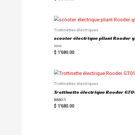
5.00
out of 5
Trottinettes électriques
scooter électrique pliant Rooder 
R
$
1'680.00
a
t
e
d
0
o
u
Trottinettes électriques
t
o
Trottinette électrique Rooder G
f
5
Rated
$
1'680.00
5.00
out of 5