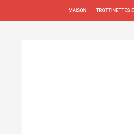
Aller
MAISON
TROTTINETTES 
au
contenu