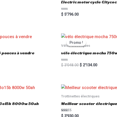
Electric motorcycle Cityc
R
$
5'796.00
a
t
e
d
0
o
u
t
Promo !
Promo !
o
Vélos électriques
f
5
6 pouces à vendre
vélo électrique mocha 750w
R
$
3'048.00
$
2'134.00
a
t
e
d
0
o
u
t
o
Trottinettes électriques
f
5
803o15b 8000w 50ah
Meilleur scooter électriq
Rated
$
3'930.00