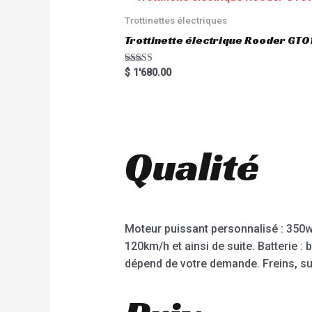
o
u
Trottinettes électriques
t
o
Trottinette électrique Rooder G
f
5
Rated
$
1'680.00
5.00
out of 5
Qualité
Moteur puissant personnalisé : 350
120km/h et ainsi de suite. Batterie 
dépend de votre demande. Freins, susp