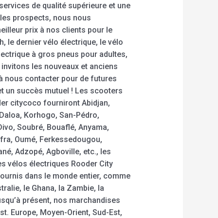
 services de qualité supérieure et une
 les prospects, nous nous
illeur prix à nos clients pour le
 le dernier vélo électrique, le vélo
électrique à gros pneus pour adultes,
s invitons les nouveaux et anciens
 à nous contacter pour de futures
t un succès mutuel ! Les scooters
er citycoco fourniront Abidjan,
Daloa, Korhogo, San-Pédro,
ivo, Soubré, Bouaflé, Anyama,
nfra, Oumé, Ferkessedougou,
é, Adzopé, Agboville, etc., les
es vélos électriques Rooder City
ournis dans le monde entier, comme
stralie, le Ghana, la Zambie, la
squ’à présent, nos marchandises
est. Europe, Moyen-Orient, Sud-Est,