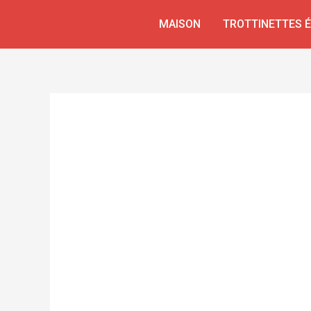
Aller
MAISON
TROTTINETTES 
au
contenu