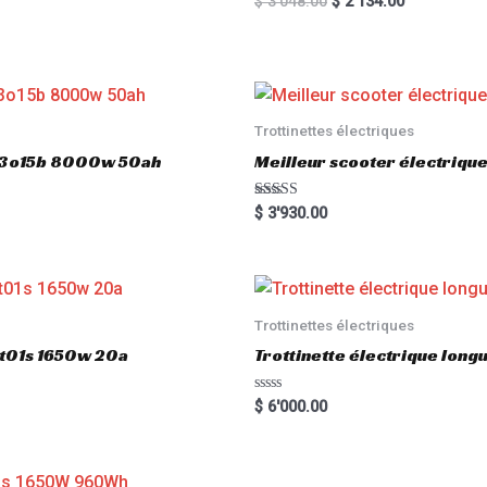
$
3'048.00
$
2'134.00
a
t
e
d
0
o
u
t
o
Trottinettes électriques
f
5
803o15b 8000w 50ah
Meilleur scooter électriq
Rated
$
3'930.00
5.00
out of 5
Trottinettes électriques
gt01s 1650w 20a
Trottinette électrique lon
R
$
6'000.00
a
t
e
d
0