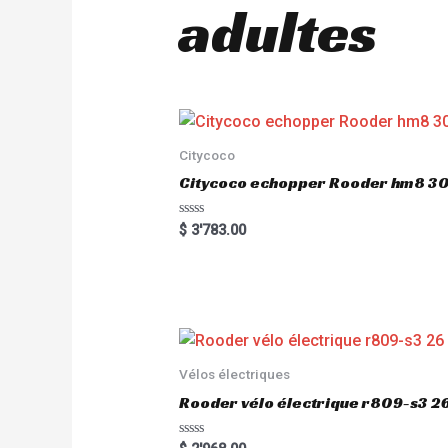
adultes
Citycoco
Citycoco echopper Rooder hm8 
R
$
3'783.00
a
t
e
d
0
o
u
t
o
f
5
Vélos électriques
Rooder vélo électrique r809-s3 2
R