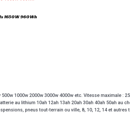
o
u
t
o
T01s 1650W 960Wh
f
5
w 500w 1000w 2000w 3000w 4000w etc. Vitesse maximale : 2
: batterie au lithium 10ah 12ah 13ah 20ah 30ah 40ah 50ah au c
ensions, pneus tout-terrain ou ville, 8, 10, 12, 14 et autres t