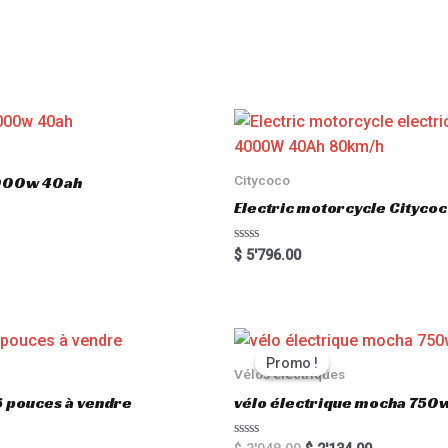
Citycoco
3000w 40ah
Electric motorcycle Cityc
R
$
5'796.00
a
t
e
d
0
o
u
t
Promo !
Promo !
o
Vélos électriques
f
5
6 pouces à vendre
vélo électrique mocha 750w
R