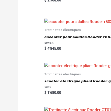
$
2'968.00
a
t
e
d
0
o
u
t
o
Trottinettes électriques
f
5
escooter pour adultes Rooder r
Rated
$
4'845.00
5.00
out of 5
Trottinettes électriques
scooter électrique pliant Rooder 
R
$
1'680.00
a
t
e
d
0