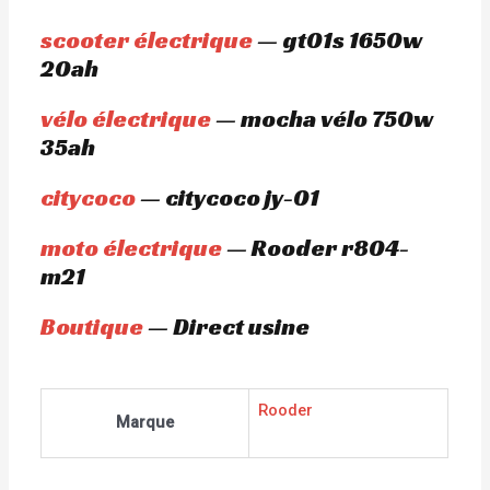
scooter électrique
— gt01s 1650w
20ah
vélo électrique
— mocha vélo 750w
35ah
citycoco
— citycoco jy-01
moto électrique
— Rooder r804-
m21
Boutique
— Direct usine
Rooder
Marque