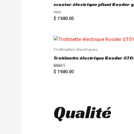
scooter électrique pliant Rooder 
R
$
1'680.00
a
t
e
d
0
o
u
Trottinettes électriques
t
o
Trottinette électrique Rooder G
f
5
Rated
$
1'680.00
5.00
out of 5
Qualité