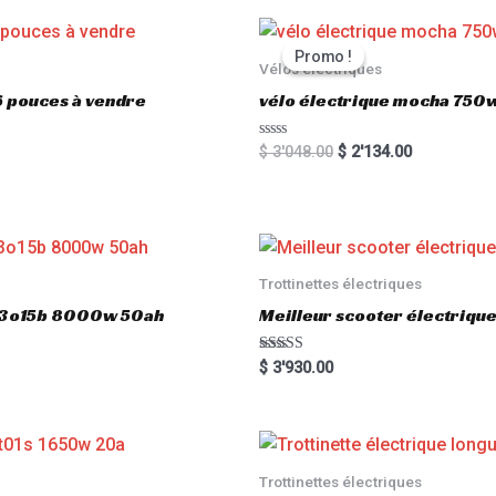
0
o
u
t
Promo !
Promo !
o
Vélos électriques
f
5
6 pouces à vendre
vélo électrique mocha 750w
R
$
3'048.00
$
2'134.00
a
t
e
d
0
o
u
t
o
Trottinettes électriques
f
5
803o15b 8000w 50ah
Meilleur scooter électriq
Rated
$
3'930.00
5.00
out of 5
Trottinettes électriques