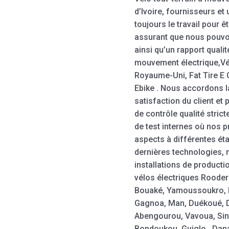
d’Ivoire, fournisseurs et
toujours le travail pour 
assurant que nous pouvon
ainsi qu’un rapport qualit
mouvement électrique,Vél
Royaume-Uni, Fat Tire E C
Ebike . Nous accordons la 
satisfaction du client e
de contrôle qualité stric
de test internes où nos p
aspects à différentes ét
dernières technologies, 
installations de product
vélos électriques Rooder
Bouaké, Yamoussoukro, 
Gagnoa, Man, Duékoué, D
Abengourou, Vavoua, Si
Bondoukou, Guiglo , Dana