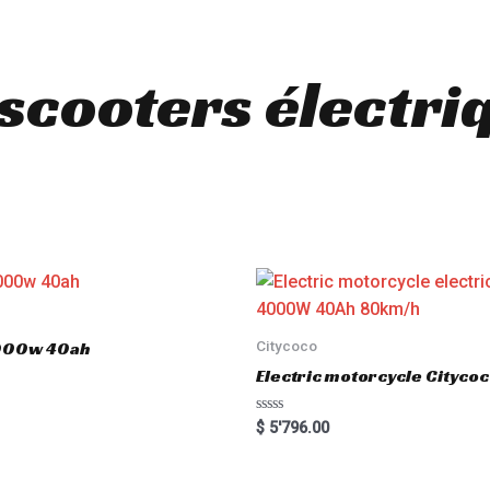
 scooters électri
Citycoco
3000w 40ah
Electric motorcycle Cityc
R
$
5'796.00
a
t
e
d