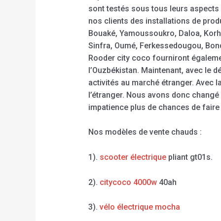
sont testés sous tous leurs aspects
nos clients des installations de pro
Bouaké, Yamoussoukro, Daloa, Korh
Sinfra, Oumé, Ferkessedougou, Bondou
Rooder city coco fourniront égalemen
l’Ouzbékistan. Maintenant, avec le d
activités au marché étranger. Avec l
l’étranger. Nous avons donc changé d
impatience plus de chances de faire 
Nos modèles de vente chauds :
1).
scooter électrique
pliant gt01s.
2).
citycoco 4000w
40ah
3).
vélo électrique mocha