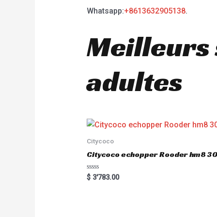
Whatsapp:
+8613632905138
.
Meilleurs
adultes
Citycoco
Citycoco echopper Rooder hm8 
R
$
3'783.00
a
t
e
d
0
o