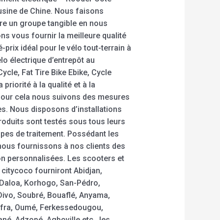
 usine de Chine. Nous faisons
être un groupe tangible en nous
s vous fournir la meilleure qualité
é-prix idéal pour le vélo tout-terrain à
o électrique d’entrepôt au
ycle, Fat Tire Bike Ebike, Cycle
priorité à la qualité et à la
t pour cela nous suivons des mesures
tes. Nous disposons d’installations
roduits sont testés sous tous leurs
apes de traitement. Possédant les
nous fournissons à nos clients des
ion personnalisées. Les scooters et
 citycoco fourniront Abidjan,
Daloa, Korhogo, San-Pédro,
ivo, Soubré, Bouaflé, Anyama,
nfra, Oumé, Ferkessedougou,
né, Adzopé, Agboville etc., les