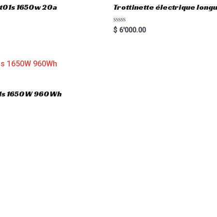
gt01s 1650w 20a
Trottinette électrique lon
R
$
6'000.00
a
t
e
d
0
o
u
t
o
T01s 1650W 960Wh
f
5