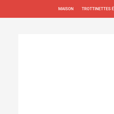
Aller
MAISON
TROTTINETTES 
au
contenu