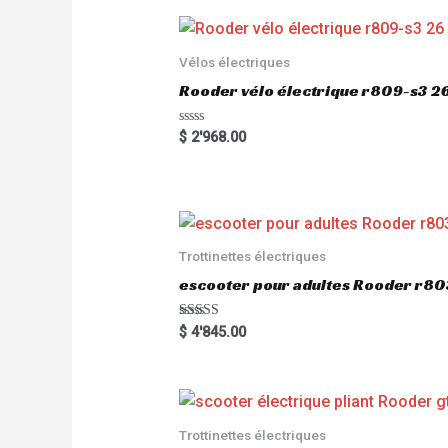
u
t
o
f
5
Vélos électriques
Rooder vélo électrique r809-s3 2
R
$
2'968.00
a
t
e
d
0
o
u
t
o
Trottinettes électriques
f
5
escooter pour adultes Rooder r
Rated
$
4'845.00
5.00
out of 5
Trottinettes électriques