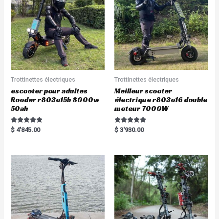
f
5
Trottinettes électriques
Trottinettes électriques
escooter pour adultes
Meilleur scooter
Rooder r803o15b 8000w
électrique r803o16 double
50ah
moteur 7000W
Rated
Rated
$
4'845.00
$
3'930.00
5.00
5.00
out of 5
out of 5