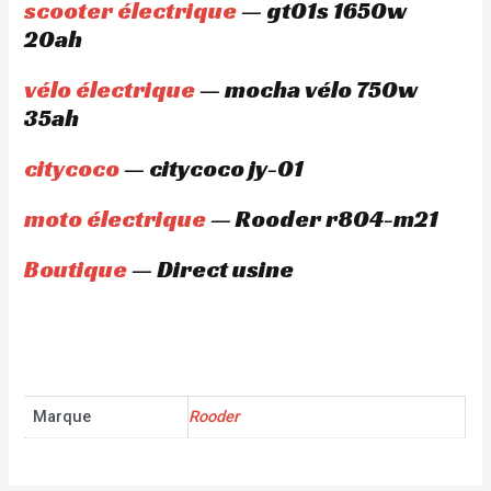
scooter électrique
— gt01s 1650w
20ah
vélo électrique
— mocha vélo 750w
35ah
citycoco
— citycoco jy-01
moto électrique
— Rooder r804-m21
Boutique
— Direct usine
Marque
Rooder