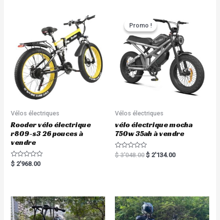
o
0
u
o
t
u
o
t
Promo !
Promo !
f
o
5
f
5
Vélos électriques
Vélos électriques
Rooder vélo électrique
vélo électrique mocha
r809-s3 26 pouces à
750w 35ah à vendre
vendre
R
$
3'048.00
$
2'134.00
a
R
$
2'968.00
t
a
e
t
d
e
0
d
o
0
u
o
t
u
o
t
f
o
5