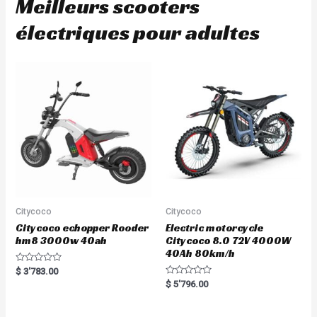
Meilleurs scooters
électriques pour adultes
Citycoco
Citycoco
Citycoco echopper Rooder
Electric motorcycle
hm8 3000w 40ah
Citycoco 8.0 72V 4000W
40Ah 80km/h
R
$
3'783.00
a
R
$
5'796.00
t
a
e
t
d
e
0
d