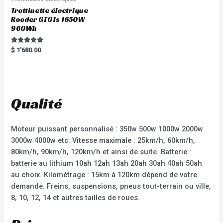
Trottinette électrique
Rooder GT01s 1650W
960Wh
Rated
$
1'680.00
5.00
out of 5
Qualité
Moteur puissant personnalisé : 350w 500w 1000w 2000w
3000w 4000w etc. Vitesse maximale : 25km/h, 60km/h,
80km/h, 90km/h, 120km/h et ainsi de suite. Batterie :
batterie au lithium 10ah 12ah 13ah 20ah 30ah 40ah 50ah
au choix. Kilométrage : 15km à 120km dépend de votre
demande. Freins, suspensions, pneus tout-terrain ou ville,
8, 10, 12, 14 et autres tailles de roues.