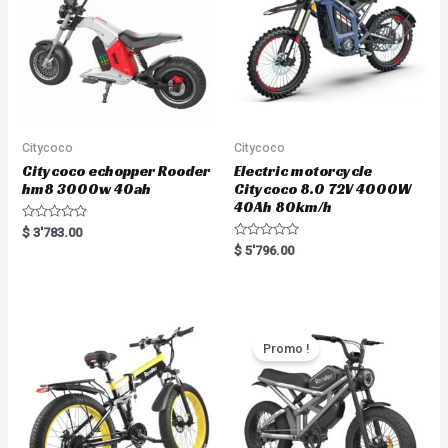
Citycoco
Citycoco
Citycoco echopper Rooder
Electric motorcycle
hm8 3000w 40ah
Citycoco 8.0 72V 4000W
40Ah 80km/h
R
$
3'783.00
a
R
$
5'796.00
t
a
e
t
d
e
0
d
o
0
u
o
t
u
o
t
Promo !
f
o
5
f
5