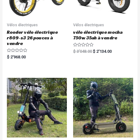
Vélos électriques
Vélos électriques
Rooder vélo électrique
vélo électrique mocha
r809-s3 26 pouces à
750w 35ah à vendre
vendre
R
$
3'048.00
$
2'134.00
a
R
$
2'968.00
t
a
e
t
d
e
0
d
o
0
u
o
t
u
o
t
f
o
5
f
5