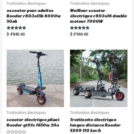
Trottinettes électriques
Trottinettes électriques
escooter pour adultes
Meilleur scooter
Rooder r803o15b 8000w
électrique r803o16 double
50ah
moteur 7000W
Rated
Rated
$
4'845.00
$
3'930.00
5.00
5.00
out of 5
out of 5
Trottinettes électriques
Trottinettes électriques
scooter électrique pliant
Trottinette électrique
Rooder gt01s 1650w 20a
longue distance Rooder
XS09 110 km/h