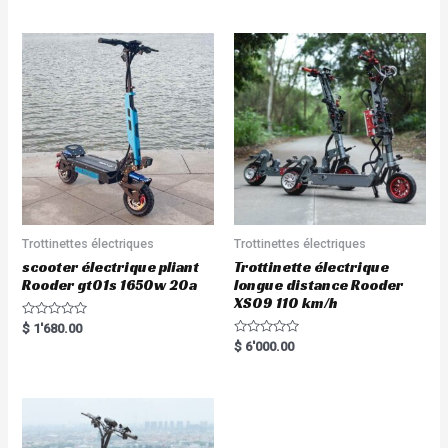
out of 5
out of 5
Trottinettes électriques
Trottinettes électriques
scooter électrique pliant
Trottinette électrique
Rooder gt01s 1650w 20a
longue distance Rooder
XS09 110 km/h
R
$
1'680.00
a
R
$
6'000.00
t
a
e
t
d
e
0
d
o
0
u
o
t
u
o
t
f