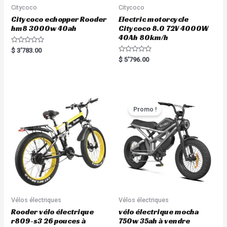
Citycoco
Citycoco
Citycoco echopper Rooder
Electric motorcycle
hm8 3000w 40ah
Citycoco 8.0 72V 4000W
40Ah 80km/h
R
$
3'783.00
a
R
$
5'796.00
t
a
e
t
d
e
0
d
o
0
u
o
t
u
o
t
Promo !
f
o
5
f
5
Vélos électriques
Vélos électriques
Rooder vélo électrique
vélo électrique mocha
r809-s3 26 pouces à
750w 35ah à vendre