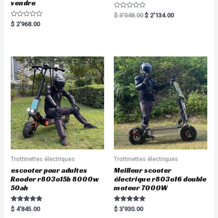
vendre
R
$
3'048.00
$
2'134.00
a
R
$
2'968.00
t
a
e
t
d
e
0
d
o
0
u
o
t
u
o
t
f
o
5
f
5
Trottinettes électriques
Trottinettes électriques
escooter pour adultes
Meilleur scooter
Rooder r803o15b 8000w
électrique r803o16 double
50ah
moteur 7000W
Rated
Rated
$
4'845.00
$
3'930.00
5.00
5.00