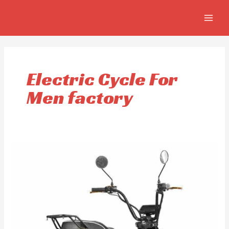
Aller
MAIN
au
MEN
contenu
Electric Cycle For
Men factory