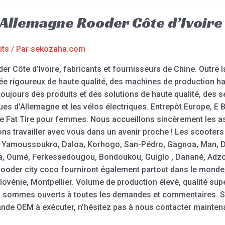
 Allemagne Rooder Côte d’Ivoire
its
/ Par
sekozaha.com
r Côte d’Ivoire, fabricants et fournisseurs de Chine. Outre l
née rigoureux de haute qualité, des machines de production 
ujours des produits et des solutions de haute qualité, des s
es d’Allemagne et les vélos électriques. Entrepôt Europe, E Bi
que Fat Tire pour femmes. Nous accueillons sincèrement les ass
ons travailler avec vous dans un avenir proche ! Les scooters
é, Yamoussoukro, Daloa, Korhogo, San-Pédro, Gagnoa, Man, D
, Oumé, Ferkessedougou, Bondoukou, Guiglo , Danané, Adzopé
 Rooder city coco fourniront également partout dans le monde
la Slovénie, Montpellier. Volume de production élevé, qualité sup
us sommes ouverts à toutes les demandes et commentaires. Si
de OEM à exécuter, n’hésitez pas à nous contacter maintenan