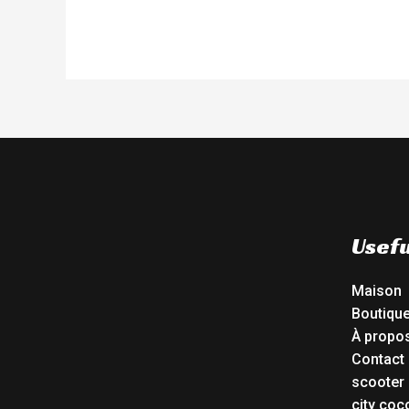
Usefu
Maison
Boutiqu
À propo
Contact
scooter 
city coc