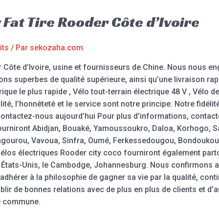
 Fat Tire Rooder Côte d’Ivoire
its
/ Par
sekozaha.com
r Côte d’Ivoire, usine et fournisseurs de Chine. Nous nous e
ons superbes de qualité supérieure, ainsi qu’une livraison rap
rique le plus rapide , Vélo tout-terrain électrique 48 V , Vélo 
lité, l’honnêteté et le service sont notre principe. Notre fidé
ontactez-nous aujourd’hui Pour plus d’informations, contac
fourniront Abidjan, Bouaké, Yamoussoukro, Daloa, Korhogo, 
ngourou, Vavoua, Sinfra, Oumé, Ferkessedougou, Bondoukou, 
s vélos électriques Rooder city coco fourniront également pa
les États-Unis, le Cambodge, Johannesburg. Nous confirmons au
dhérer à la philosophie de gagner sa vie par la qualité, cont
lir de bonnes relations avec de plus en plus de clients et d’a
té commune.