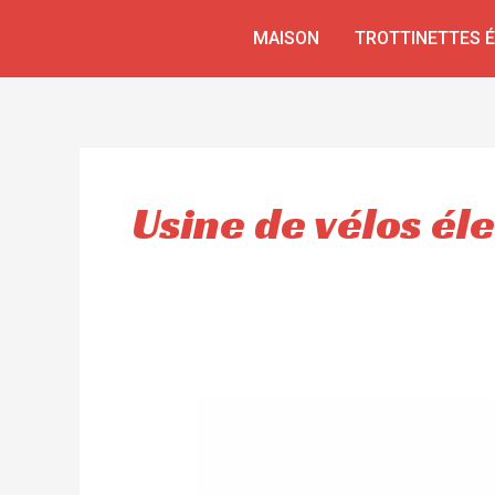
Aller
MAISON
TROTTINETTES 
au
contenu
Usine de vélos él