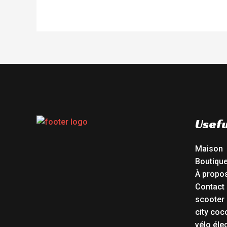
Usefu
Maison
Boutiqu
À propo
Contact
scooter 
city coc
vélo éle