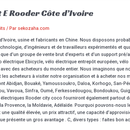
t E Rooder Côte d’Ivoire
its
/ Par
sekozaha.com
 d’Ivoire, usine et fabricants en Chine. Nous disposons prob
technologie, d’ingénieurs et de travailleurs expérimentés et q
que d’un groupe de vente brut d’experts et d’un support pré/ap
lo électrique Ebicycle, vélo électrique entrepôt européen, vé
 avec des acheteurs du monde entier. Nous imaginons que no
les acheteurs à visiter notre organisation et à acheter nos 
ront Abidjan, Bouaké, Yamoussoukro, Daloa, Korhogo, San-Pé
u, Vavoua, Sinfra, Oumé, Ferkessedougou, Bondoukou, Guiglo
os électriques Rooder city coco fourniront également partout
, la Provence, la Moldavie, Adélaïde. Pourquoi pouvons-nous 
 une qualité élevée, un prix attractif, une capacité d’approvi
ue présente un gros avantage . C, divers types : faites bon ac