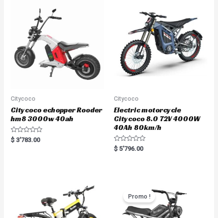
Citycoco
Citycoco
Citycoco echopper Rooder
Electric motorcycle
hm8 3000w 40ah
Citycoco 8.0 72V 4000W
40Ah 80km/h
R
$
3'783.00
a
R
$
5'796.00
t
a
e
t
d
e
0
d
o
0
u
o
t
u
o
t
Promo !
f
o
5
f
5