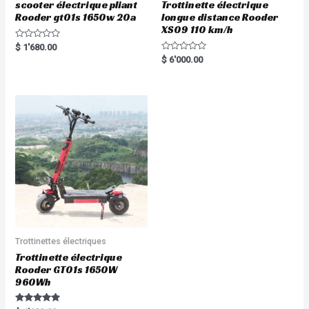
scooter électrique pliant
Trottinette électrique
Rooder gt01s 1650w 20a
longue distance Rooder
XS09 110 km/h
R
$
1'680.00
a
R
$
6'000.00
t
a
e
t
d
e
0
d
o
0
u
o
t
u
o
t
f
o
5
f
5
Trottinettes électriques
Trottinette électrique
Rooder GT01s 1650W
960Wh