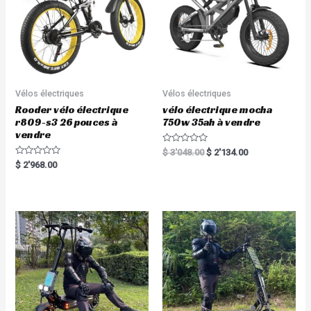
Vélos électriques
Vélos électriques
Rooder vélo électrique
vélo électrique mocha
r809-s3 26 pouces à
750w 35ah à vendre
vendre
R
$
3'048.00
$
2'134.00
a
R
$
2'968.00
t
a
e
t
d
e
0
d
o
0
u
o
t
u
o
t
f
o
5
f
5