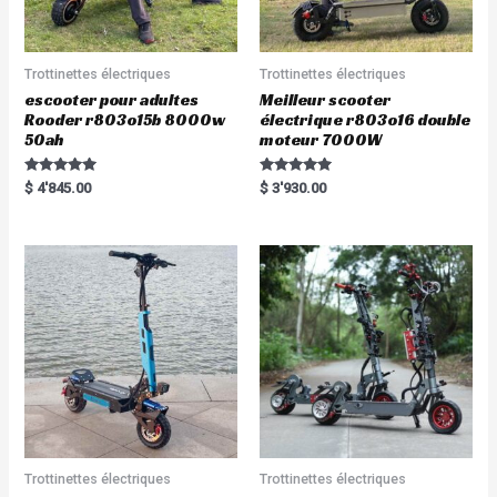
Trottinettes électriques
Trottinettes électriques
escooter pour adultes
Meilleur scooter
Rooder r803o15b 8000w
électrique r803o16 double
50ah
moteur 7000W
Rated
Rated
$
4'845.00
$
3'930.00
5.00
5.00
out of 5
out of 5
Trottinettes électriques
Trottinettes électriques