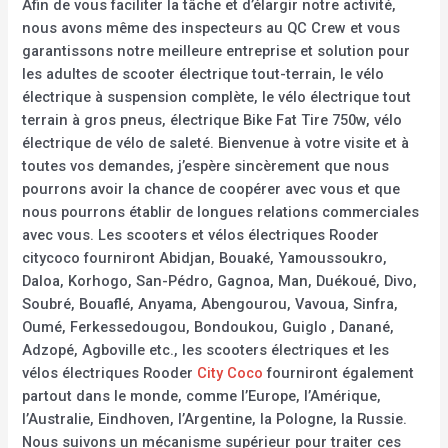
Afin de vous faciliter la tâche et d’élargir notre activité,
nous avons même des inspecteurs au QC Crew et vous
garantissons notre meilleure entreprise et solution pour
les adultes de scooter électrique tout-terrain, le vélo
électrique à suspension complète, le vélo électrique tout
terrain à gros pneus, électrique Bike Fat Tire 750w, vélo
électrique de vélo de saleté. Bienvenue à votre visite et à
toutes vos demandes, j’espère sincèrement que nous
pourrons avoir la chance de coopérer avec vous et que
nous pourrons établir de longues relations commerciales
avec vous. Les scooters et vélos électriques Rooder
citycoco fourniront Abidjan, Bouaké, Yamoussoukro,
Daloa, Korhogo, San-Pédro, Gagnoa, Man, Duékoué, Divo,
Soubré, Bouaflé, Anyama, Abengourou, Vavoua, Sinfra,
Oumé, Ferkessedougou, Bondoukou, Guiglo , Danané,
Adzopé, Agboville etc., les scooters électriques et les
vélos électriques Rooder
City Coco
fourniront également
partout dans le monde, comme l’Europe, l’Amérique,
l’Australie, Eindhoven, l’Argentine, la Pologne, la Russie.
Nous suivons un mécanisme supérieur pour traiter ces