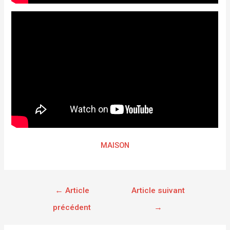
MAISON
←
Article
Article suivant
précédent
→