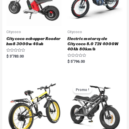
Citycoco
Citycoco
Citycoco echopper Rooder
Electric motorcycle
hm8 3000w 40ah
Citycoco 8.0 72V 4000W
40Ah 80km/h
R
$
3'783.00
a
R
$
5'796.00
t
a
e
t
d
e
0
d
o
0
u
o
t
u
o
t
Promo !
f
o
5
f
5