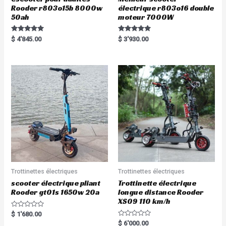
Rooder r803o15b 8000w
électrique r803o16 double
50ah
moteur 7000W
Rated
Rated
$
4'845.00
$
3'930.00
5.00
5.00
out of 5
out of 5
Trottinettes électriques
Trottinettes électriques
scooter électrique pliant
Trottinette électrique
Rooder gt01s 1650w 20a
longue distance Rooder
XS09 110 km/h
R
$
1'680.00
a
R
$
6'000.00
t