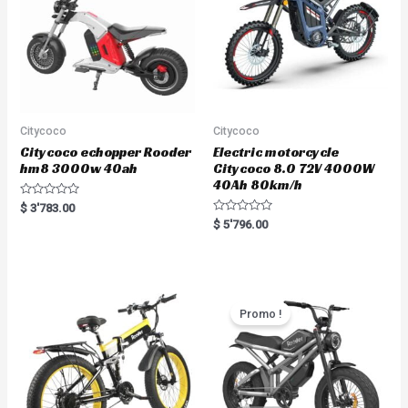
Citycoco
Citycoco
Citycoco echopper Rooder
Electric motorcycle
hm8 3000w 40ah
Citycoco 8.0 72V 4000W
40Ah 80km/h
R
$
3'783.00
a
R
$
5'796.00
t
a
e
t
d
e
0
d
o
0
u
o
t
u
o
t
Promo !
f
o
5
f
5