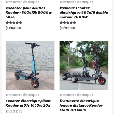
Trottinettes électriques
Trottinettes électriques
escooter pour adultes
Meilleur scooter
Rooder r803o15b 8000w
électrique r803o16 double
50ah
moteur 7000W
Rated
Rated
$
4'845.00
$
3'930.00
5.00
5.00
out of 5
out of 5
Trottinettes électriques
Trottinettes électriques
scooter électrique pliant
Trottinette électrique
Rooder gt01s 1650w 20a
longue distance Rooder
XS09 110 km/h