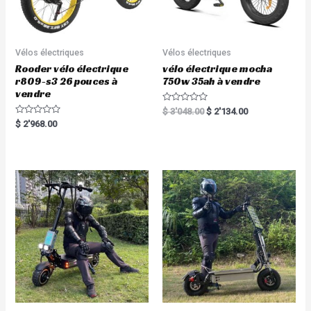
Vélos électriques
Vélos électriques
Rooder vélo électrique
vélo électrique mocha
r809-s3 26 pouces à
750w 35ah à vendre
vendre
R
$
3'048.00
$
2'134.00
a
R
$
2'968.00
t
a
e
t
d
e
0
d
o
0
u
o
t
u
o
t
f
o
5
f
5