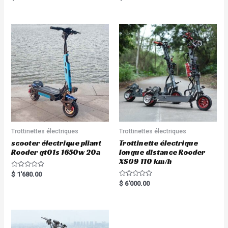
5.00
5.00
out of 5
out of 5
Trottinettes électriques
Trottinettes électriques
scooter électrique pliant
Trottinette électrique
Rooder gt01s 1650w 20a
longue distance Rooder
XS09 110 km/h
R
$
1'680.00
a
R
$
6'000.00
t
a
e
t
d
e
0
d
o
0
u
o
t
u
o