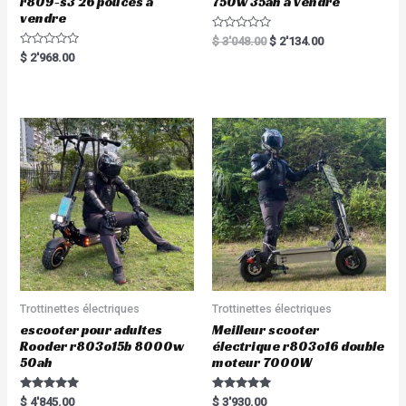
r809-s3 26 pouces à
750w 35ah à vendre
vendre
R
$
3'048.00
$
2'134.00
a
R
$
2'968.00
t
a
e
t
d
e
0
d
o
0
u
o
t
u
o
t
f
o
5
f
5
Trottinettes électriques
Trottinettes électriques
escooter pour adultes
Meilleur scooter
Rooder r803o15b 8000w
électrique r803o16 double
50ah
moteur 7000W
Rated
Rated
$
4'845.00
$
3'930.00