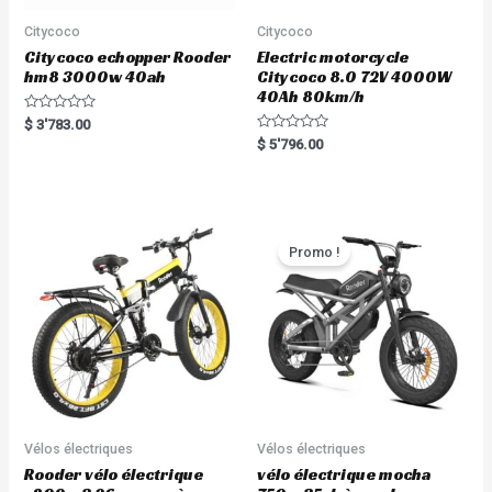
Citycoco
Citycoco
Citycoco echopper Rooder
Electric motorcycle
hm8 3000w 40ah
Citycoco 8.0 72V 4000W
40Ah 80km/h
R
$
3'783.00
a
R
$
5'796.00
t
a
e
t
d
e
0
d
o
0
u
o
t
u
o
t
Promo !
f
o
5
f
5
Vélos électriques
Vélos électriques
Rooder vélo électrique
vélo électrique mocha