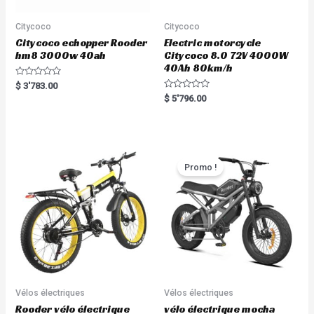
Citycoco
Citycoco
Citycoco echopper Rooder
Electric motorcycle
hm8 3000w 40ah
Citycoco 8.0 72V 4000W
40Ah 80km/h
R
$
3'783.00
a
R
$
5'796.00
t
a
e
t
d
e
0
d
o
0
u
o
t
u
o
t
Promo !
f
o
5
f
5
Vélos électriques
Vélos électriques
Rooder vélo électrique
vélo électrique mocha