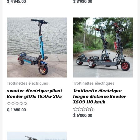
Rated
Rated
$
4'845.00
$
3'930.00
5.00
5.00
out of 5
out of 5
Trottinettes électriques
Trottinettes électriques
scooter électrique pliant
Trottinette électrique
Rooder gt01s 1650w 20a
longue distance Rooder
XS09 110 km/h
R
$
1'680.00
a
R
$
6'000.00
t
a
e
t
d
e
0
d
o
0
u
o
t