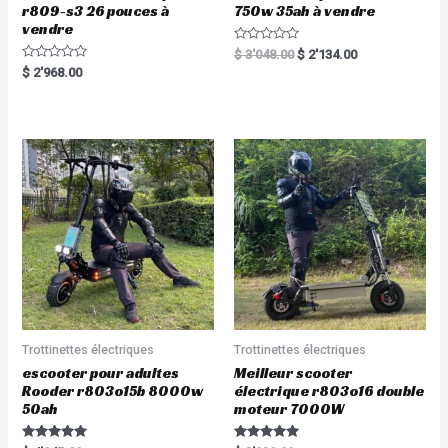
r809-s3 26 pouces à
750w 35ah à vendre
vendre
R
$
3'048.00
$
2'134.00
a
R
$
2'968.00
t
a
e
t
d
e
0
d
o
0
u
o
t
u
o
t
f
o
5
f
5
Trottinettes électriques
Trottinettes électriques
escooter pour adultes
Meilleur scooter
Rooder r803o15b 8000w
électrique r803o16 double
50ah
moteur 7000W