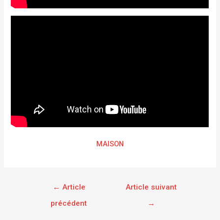
MAISON
←
Article
Article suivant
précédent
→