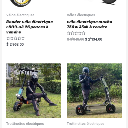
Vélos électriques
Vélos électriques
Rooder vélo électrique
vélo électrique mocha
r809-s3 26 pouces à
750w 35ah à vendre
vendre
R
$
3'048.00
$
2'134.00
a
R
$
2'968.00
t
a
e
t
d
e
0
d
o
0
u
o
t
u
o
t
f
o
5
f
5
Trottinettes électriques
Trottinettes électriques