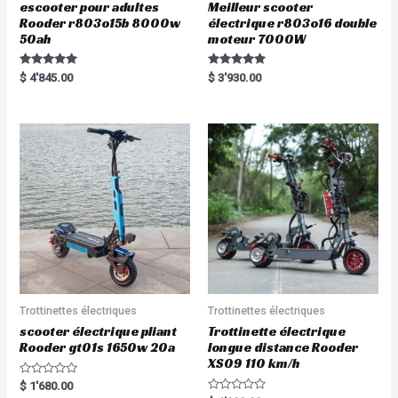
escooter pour adultes
Meilleur scooter
Rooder r803o15b 8000w
électrique r803o16 double
50ah
moteur 7000W
Rated
Rated
$
4'845.00
$
3'930.00
5.00
5.00
out of 5
out of 5
Trottinettes électriques
Trottinettes électriques
scooter électrique pliant
Trottinette électrique
Rooder gt01s 1650w 20a
longue distance Rooder
XS09 110 km/h
R
$
1'680.00
a