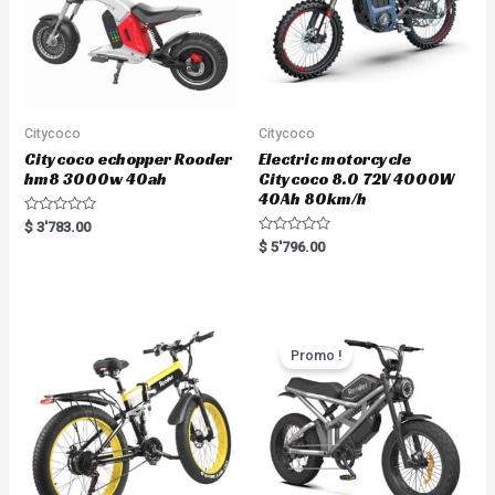
Citycoco
Citycoco
Citycoco echopper Rooder
Electric motorcycle
hm8 3000w 40ah
Citycoco 8.0 72V 4000W
40Ah 80km/h
R
$
3'783.00
a
R
$
5'796.00
t
a
e
t
d
e
0
d
o
0
u
o
t
u
o
t
Promo !
f
o
5
f
5