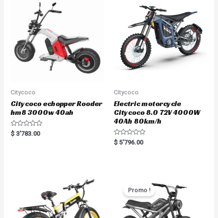
Citycoco
Citycoco
Citycoco echopper Rooder
Electric motorcycle
hm8 3000w 40ah
Citycoco 8.0 72V 4000W
40Ah 80km/h
R
$
3'783.00
a
R
$
5'796.00
t
a
e
t
d
e
0
d
o
0
u
o
t
u
o
t
Promo !
f
o
5
f
5