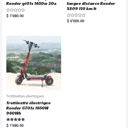
Rooder gt01s 1650w 20a
longue distance Rooder
XS09 110 km/h
R
$
1'680.00
a
R
$
6'000.00
t
a
e
t
d
e
0
d
o
0
u
o
t
u
o
t
f
o
5
f
5
Trottinettes électriques
Trottinette électrique
Rooder GT01s 1650W
960Wh
Rated
$
1'680.00