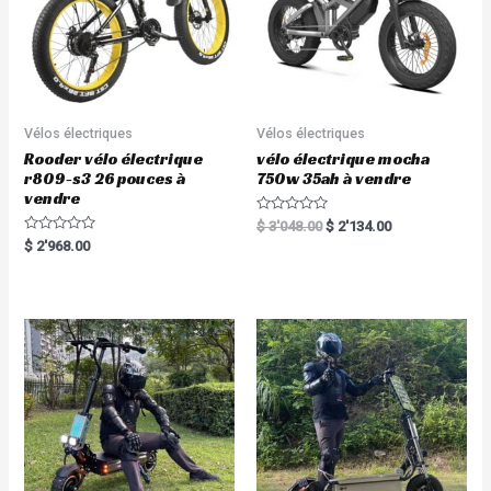
Vélos électriques
Vélos électriques
Rooder vélo électrique
vélo électrique mocha
r809-s3 26 pouces à
750w 35ah à vendre
vendre
R
$
3'048.00
$
2'134.00
a
R
$
2'968.00
t
a
e
t
d
e
0
d
o
0
u
o
t
u
o
t
f
o
5
f
5