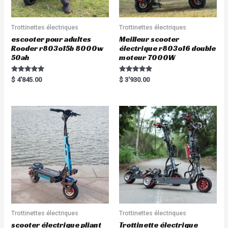
Trottinettes électriques
Trottinettes électriques
escooter pour adultes
Meilleur scooter
Rooder r803o15b 8000w
électrique r803o16 double
50ah
moteur 7000W
Rated
Rated
$
4'845.00
$
3'930.00
5.00
5.00
out of 5
out of 5
Trottinettes électriques
Trottinettes électriques
scooter électrique pliant
Trottinette électrique