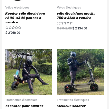
Vélos électriques
Vélos électriques
Rooder vélo électrique
vélo électrique mocha
r809-s3 26 pouces à
750w 35ah à vendre
vendre
R
$
3'048.00
$
2'134.00
a
R
$
2'968.00
t
a
e
t
d
e
0
d
o
0
u
o
t
u
o
t
f
o
5
f
5
Trottinettes électriques
Trottinettes électriques
escooter pour adultes
Meilleur scooter