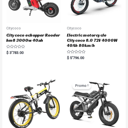
Citycoco
Citycoco
Citycoco echopper Rooder
Electric motorcycle
hm8 3000w 40ah
Citycoco 8.0 72V 4000W
40Ah 80km/h
R
$
3'783.00
a
R
$
5'796.00
t
a
e
t
d
e
0
d
o
0
u
o
t
u
o
t
Promo !
f
o
5
f
5