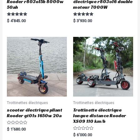
Rooder r803o15b 8000w
électrique r803o16 double
50ah
moteur 7000W
Rated
Rated
$
4'845.00
$
3'930.00
5.00
5.00
out of 5
out of 5
Trottinettes électriques
Trottinettes électriques
scooter électrique pliant
Trottinette électrique
Rooder gt01s 1650w 20a
longue distance Rooder
XS09 110 km/h
R
$
1'680.00
a
R
$
6'000.00
t
a
e