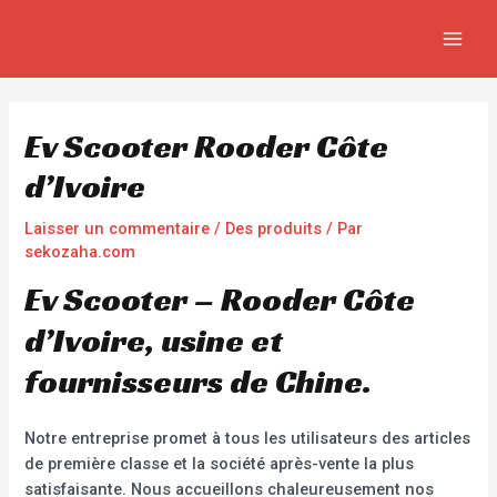
Aller
Navigation
MAIN
au
de
MEN
contenu
l’article
Ev Scooter Rooder Côte
d’Ivoire
Laisser un commentaire
/
Des produits
/ Par
sekozaha.com
Ev Scooter – Rooder Côte
d’Ivoire, usine et
fournisseurs de Chine.
Notre entreprise promet à tous les utilisateurs des articles
de première classe et la société après-vente la plus
satisfaisante. Nous accueillons chaleureusement nos