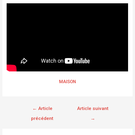
MAISON
←
Article
Article suivant
précédent
→