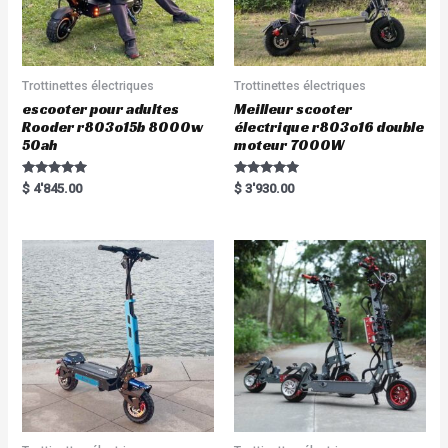
Trottinettes électriques
Trottinettes électriques
escooter pour adultes
Meilleur scooter
Rooder r803o15b 8000w
électrique r803o16 double
50ah
moteur 7000W
Rated
Rated
$
4'845.00
$
3'930.00
5.00
5.00
out of 5
out of 5