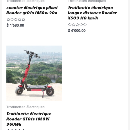
Trottinettes électriques
Trottinettes électriques
scooter électrique pliant
Trottinette électrique
Rooder gt01s 1650w 20a
longue distance Rooder
XS09 110 km/h
R
$
1'680.00
a
R
$
6'000.00
t
a
e
t
d
e
0
d
o
0
u
o
t
u
o
t
f
o
5
f
5
Trottinettes électriques
Trottinette électrique
Rooder GT01s 1650W
960Wh