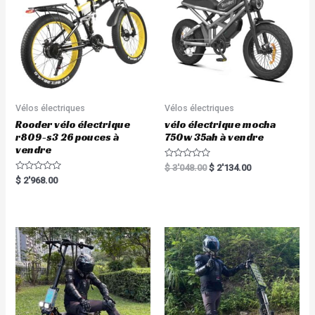
5
Vélos électriques
Vélos électriques
Rooder vélo électrique
vélo électrique mocha
r809-s3 26 pouces à
750w 35ah à vendre
vendre
R
$
3'048.00
$
2'134.00
a
R
$
2'968.00
t
a
e
t
d
e
0
d
o
0
u
o
t
u
o
t
f
o
5
f
5