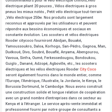
consommateurs pour le vélo électrique chinois,Vélo
électrique pliant 20 pouces , Vélos électriques à gros
pneus les mieux notés , Petit vélo électrique tout-terrain
,Vélo électrique 250w. Nos produits sont largement
reconnus et approuvés par les utilisateurs et peuvent
répondre aux besoins économiques et sociaux en
constante évolution. Les scooters et vélos électriques
Rooder citycoco fourniront Abidjan, Bouaké,
Yamoussoukro, Daloa, Korhogo, San-Pédro, Gagnoa, Man,
Duékoué, Divo, Soubré, Bouaflé, Anyama, Abengourou,
Vavoua, Sinfra, Oumé, Ferkessedougou, Bondoukou,
Guiglo , Danané, Adzopé, Agboville, etc., les scooters
électriques et les vélos électriques Rooder
City Coco
seront également fournis dans le monde entier, comme
l’Europe, l’Amérique, l’Australie, la Jordanie, le Kenya, le
Borussia Dortmund, le Cambodge. Nous avons construit
une construction solide et longue relation de coopération
avec un grand nombre d’entreprises dans ce secteur au
Kenya et à l’étranger. Le service après-vente immédiat et
professionnel fourni par notre groupe de consultants a