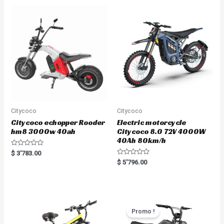
Citycoco
Citycoco
Citycoco echopper Rooder
Electric motorcycle
hm8 3000w 40ah
Citycoco 8.0 72V 4000W
40Ah 80km/h
R
$
3'783.00
a
R
$
5'796.00
t
a
e
t
d
e
0
d
o
0
u
o
t
u
o
t
Promo !
f
o
5
f