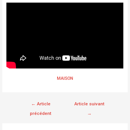
MAISON
←
Article
Article suivant
précédent
→