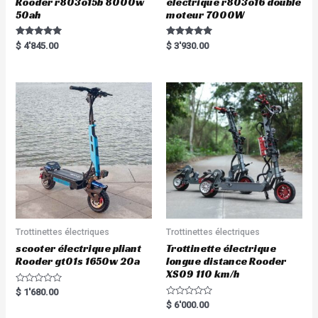
Rooder r803o15b 8000w
électrique r803o16 double
50ah
moteur 7000W
Rated
Rated
$
4'845.00
$
3'930.00
5.00
5.00
out of 5
out of 5
Trottinettes électriques
Trottinettes électriques
scooter électrique pliant
Trottinette électrique
Rooder gt01s 1650w 20a
longue distance Rooder
XS09 110 km/h
R
$
1'680.00
a
R
$
6'000.00
t
a
e