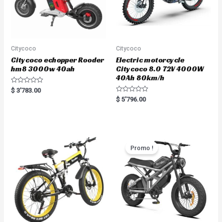
Citycoco
Citycoco
Citycoco echopper Rooder
Electric motorcycle
hm8 3000w 40ah
Citycoco 8.0 72V 4000W
40Ah 80km/h
R
$
3'783.00
a
R
$
5'796.00
t
a
e
t
d
e
0
d
o
0
u
o
t
u
o
t
Promo !
f
o
5
f
5