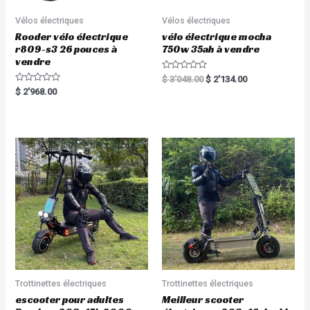
Vélos électriques
Vélos électriques
Rooder vélo électrique
vélo électrique mocha
r809-s3 26 pouces à
750w 35ah à vendre
vendre
R
$
3'048.00
$
2'134.00
a
R
$
2'968.00
t
a
e
t
d
e
0
d
o
0
u
o
t
u
o
t
f
o
5
f
5
Trottinettes électriques
Trottinettes électriques
escooter pour adultes
Meilleur scooter