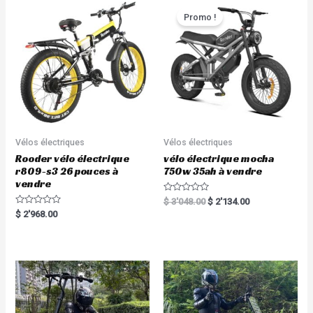
t
u
o
t
Promo !
f
o
5
f
5
Vélos électriques
Vélos électriques
Rooder vélo électrique
vélo électrique mocha
r809-s3 26 pouces à
750w 35ah à vendre
vendre
R
$
3'048.00
$
2'134.00
a
R
$
2'968.00
t
a
e
t
d
e
0
d
o
0
u
o
t
u
o
t
f
o
5
f
5