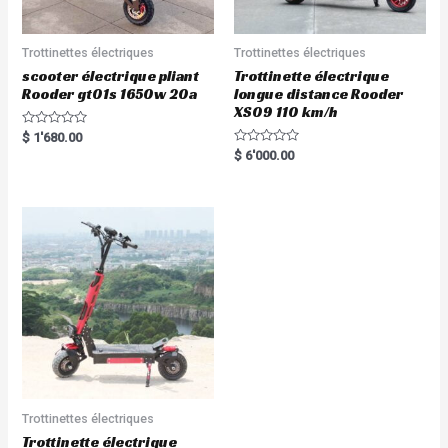
Trottinettes électriques
Trottinettes électriques
scooter électrique pliant
Trottinette électrique
Rooder gt01s 1650w 20a
longue distance Rooder
XS09 110 km/h
R
$
1'680.00
a
R
$
6'000.00
t
a
e
t
d
e
0
d
o
0
u
o
t
u
o
t
f
o
5
f
5
Trottinettes électriques
Trottinette électrique