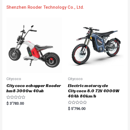
Shenzhen Rooder Technology Co., Ltd.
Citycoco
Citycoco
Citycoco echopper Rooder
Electric motorcycle
hm8 3000w 40ah
Citycoco 8.0 72V 4000W
40Ah 80km/h
R
$
3'783.00
a
R
$
5'796.00
t
a
e
t
d
e
0
d
o
0
u
o