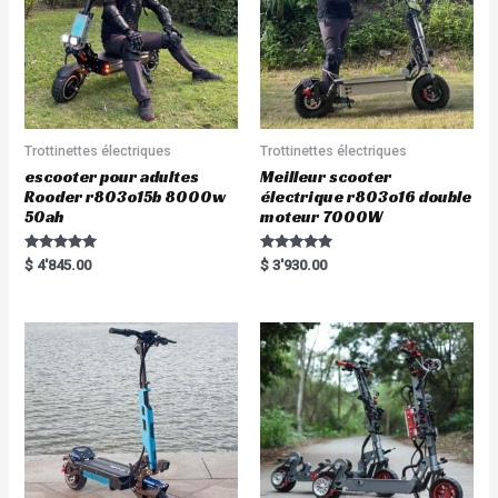
Trottinettes électriques
Trottinettes électriques
escooter pour adultes
Meilleur scooter
Rooder r803o15b 8000w
électrique r803o16 double
50ah
moteur 7000W
Rated
Rated
$
4'845.00
$
3'930.00
5.00
5.00
out of 5
out of 5