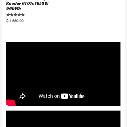
Rooder GT01s 1650W
960Wh
Rated
$
1'680.00
5.00
out of 5