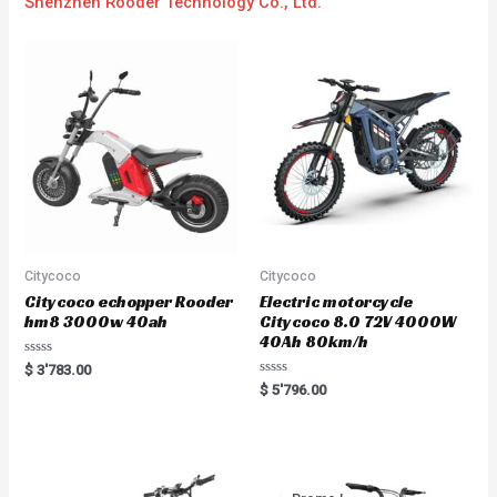
Shenzhen Rooder Technology Co., Ltd.
Citycoco
Citycoco
Citycoco echopper Rooder
Electric motorcycle
hm8 3000w 40ah
Citycoco 8.0 72V 4000W
40Ah 80km/h
R
$
3'783.00
a
R
$
5'796.00
t
a
e
t
d
e
0
d
o
0
u
o
t
u
o
t