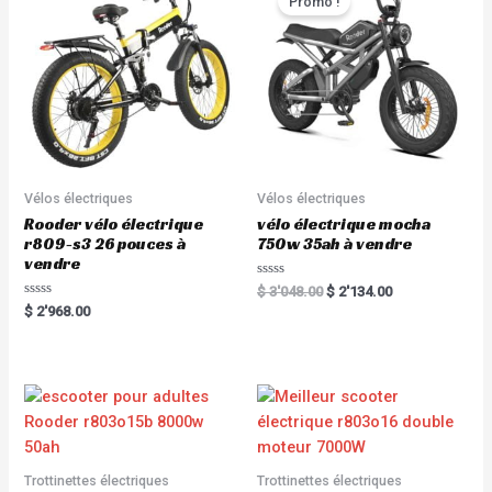
Promo !
f
o
5
f
5
Vélos électriques
Vélos électriques
Rooder vélo électrique
vélo électrique mocha
r809-s3 26 pouces à
750w 35ah à vendre
vendre
R
$
3'048.00
$
2'134.00
a
R
$
2'968.00
t
a
e
t
d
e
0
d
o
0
u
o
t
u
o
t
f
o
5
f
5
Trottinettes électriques
Trottinettes électriques