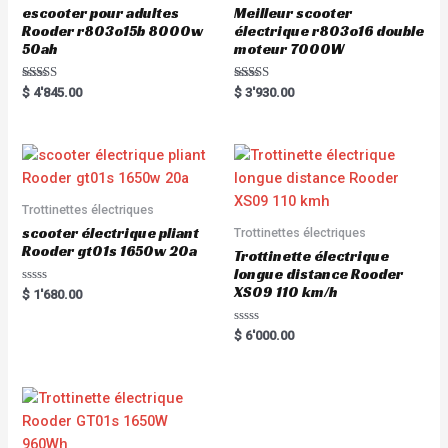
escooter pour adultes
Meilleur scooter
Rooder r803o15b 8000w
électrique r803o16 double
50ah
moteur 7000W
Rated
Rated
$
4'845.00
$
3'930.00
5.00
5.00
out of 5
out of 5
Trottinettes électriques
scooter électrique pliant
Trottinettes électriques
Rooder gt01s 1650w 20a
Trottinette électrique
longue distance Rooder
XS09 110 km/h
R
$
1'680.00
a
t
e
R
$
6'000.00
d
a
0
t
o
e
u
d
t
0
o
o
f
u
5
t
o