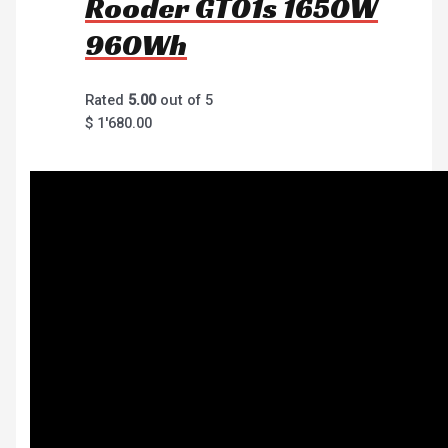
Rooder GT01s 1650W
960Wh
Rated
5.00
out of 5
$
1'680.00