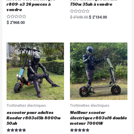
r809-s3 26 pouces à
750w 35ah à vendre
vendre
R
$
3'048.00
$
2'134.00
a
R
$
2'968.00
t
a
e
t
d
e
0
d
o
0
u
o
t
u
o
t
f
o
5
f
5
Trottinettes électriques
Trottinettes électriques
escooter pour adultes
Meilleur scooter
Rooder r803o15b 8000w
électrique r803o16 double
50ah
moteur 7000W