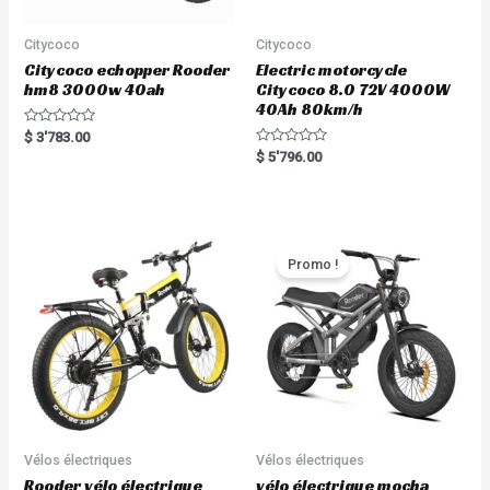
Citycoco
Citycoco
Citycoco echopper Rooder
Electric motorcycle
hm8 3000w 40ah
Citycoco 8.0 72V 4000W
40Ah 80km/h
R
$
3'783.00
a
R
$
5'796.00
t
a
e
t
d
e
0
d
o
0
u
o
t
u
o
t
Promo !
f
o
5
f
5
Vélos électriques
Vélos électriques
Rooder vélo électrique
vélo électrique mocha