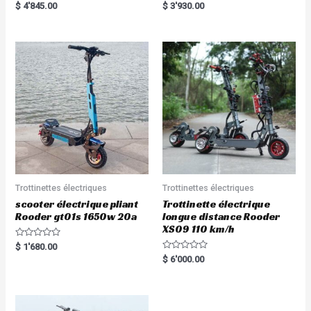
Rated
Rated
$
4'845.00
$
3'930.00
5.00
5.00
out of 5
out of 5
Trottinettes électriques
Trottinettes électriques
scooter électrique pliant
Trottinette électrique
Rooder gt01s 1650w 20a
longue distance Rooder
XS09 110 km/h
R
$
1'680.00
a
R
$
6'000.00
t
a
e
t
d
e
0
d
o
0
u
o