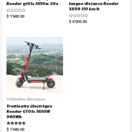
Rooder gt01s 1650w 20a
longue distance Rooder
XS09 110 km/h
R
$
1'680.00
a
R
$
6'000.00
t
a
e
t
d
e
0
d
o
0
u
o
t
u
o
t
f
o
5
f
5
Trottinettes électriques
Trottinette électrique
Rooder GT01s 1650W
960Wh
Rated
$
1'680.00