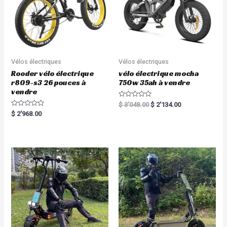
Vélos électriques
Vélos électriques
Rooder vélo électrique
vélo électrique mocha
r809-s3 26 pouces à
750w 35ah à vendre
vendre
R
$
3'048.00
$
2'134.00
a
R
$
2'968.00
t
a
e
t
d
e
0
d
o
0
u
o
t
u
o
t
f
o
5
f
5