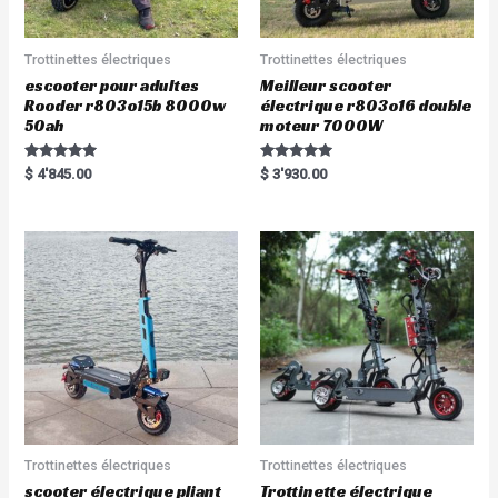
Trottinettes électriques
Trottinettes électriques
escooter pour adultes
Meilleur scooter
Rooder r803o15b 8000w
électrique r803o16 double
50ah
moteur 7000W
Rated
Rated
$
4'845.00
$
3'930.00
5.00
5.00
out of 5
out of 5
Trottinettes électriques
Trottinettes électriques
scooter électrique pliant
Trottinette électrique