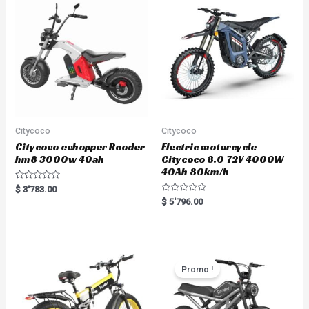
Citycoco
Citycoco
Citycoco echopper Rooder
Electric motorcycle
hm8 3000w 40ah
Citycoco 8.0 72V 4000W
40Ah 80km/h
R
$
3'783.00
a
R
$
5'796.00
t
a
e
t
d
e
0
d
o
0
u
o
t
u
o
t
Promo !
f
o
5
f
5