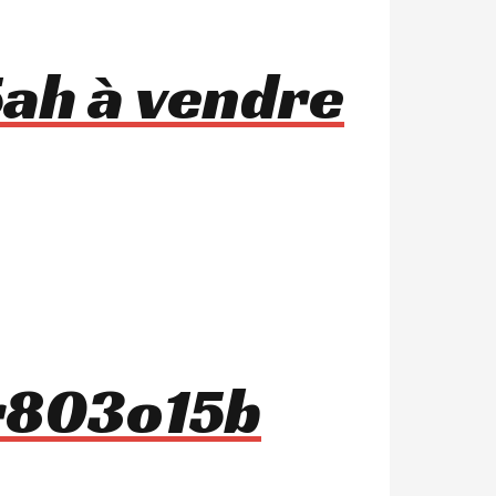
ah à vendre
 r803o15b