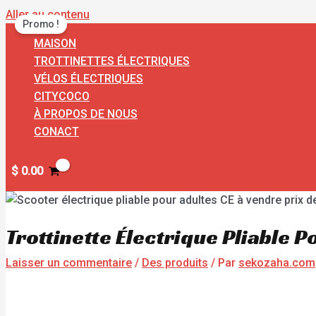
Aller au contenu
Promo !
MAISON
TROTTINETTES ÉLECTRIQUES
VÉLOS ÉLECTRIQUES
CITYCOCO
À PROPOS DE NOUS
CONACT
$
0.00
Trottinette Électrique Pliable 
Laisser un commentaire
/
Des produits
/ Par
sekozaha.com