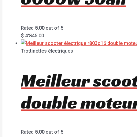
Rated
5.00
out of 5
$
4'845.00
Trottinettes électriques
Meilleur scoo
double mote
Rated
5.00
out of 5