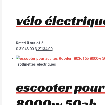
vélo électriq
Rated
0
out of 5
$
3'048.00
$
2'134.00
Trottinettes électriques
escooter pour
8000w 50ah