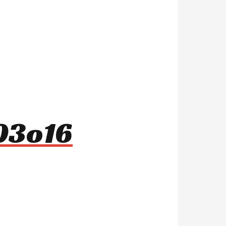
803o16