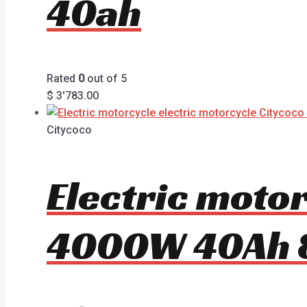
40ah
Rated
0
out of 5
$
3'783.00
Citycoco
Electric moto
4000W 40Ah 