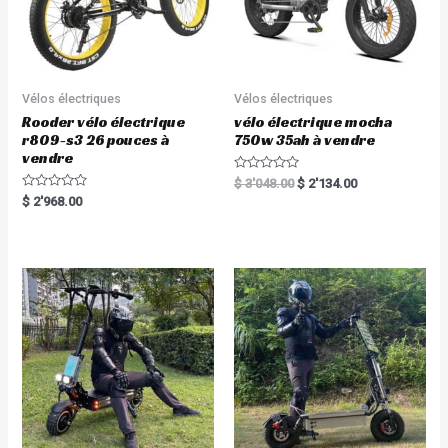
Vélos électriques
Vélos électriques
Rooder vélo électrique
vélo électrique mocha
r809-s3 26 pouces à
750w 35ah à vendre
vendre
R
$
3'048.00
$
2'134.00
a
R
$
2'968.00
t
a
e
t
d
e
0
d
o
0
u
o
t
u
o
t
f
o
5
f
5