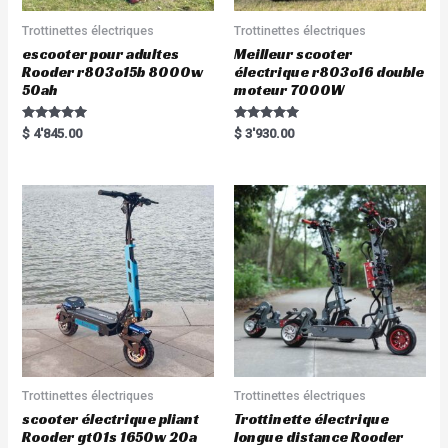
Trottinettes électriques
Trottinettes électriques
escooter pour adultes
Meilleur scooter
Rooder r803o15b 8000w
électrique r803o16 double
50ah
moteur 7000W
Rated
Rated
$
4'845.00
$
3'930.00
5.00
5.00
out of 5
out of 5
Trottinettes électriques
Trottinettes électriques
scooter électrique pliant
Trottinette électrique
Rooder gt01s 1650w 20a
longue distance Rooder