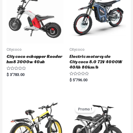
Citycoco
Citycoco
Citycoco echopper Rooder
Electric motorcycle
hm8 3000w 40ah
Citycoco 8.0 72V 4000W
40Ah 80km/h
R
$
3'783.00
a
R
$
5'796.00
t
a
e
t
d
e
0
d
o
0
u
o
t
u
o
t
Promo !
f
o
5
f
5