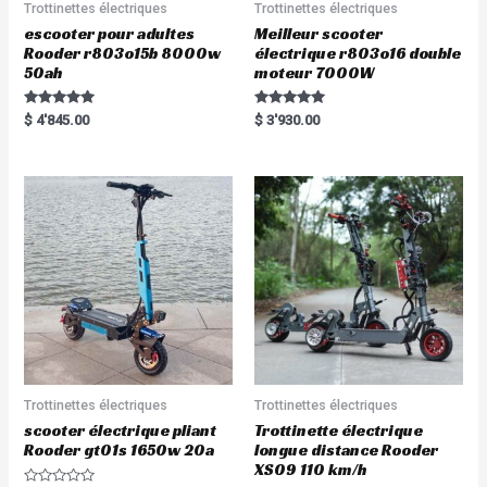
Trottinettes électriques
Trottinettes électriques
escooter pour adultes
Meilleur scooter
Rooder r803o15b 8000w
électrique r803o16 double
50ah
moteur 7000W
Rated
Rated
$
4'845.00
$
3'930.00
5.00
5.00
out of 5
out of 5
Trottinettes électriques
Trottinettes électriques
scooter électrique pliant
Trottinette électrique
Rooder gt01s 1650w 20a
longue distance Rooder
XS09 110 km/h