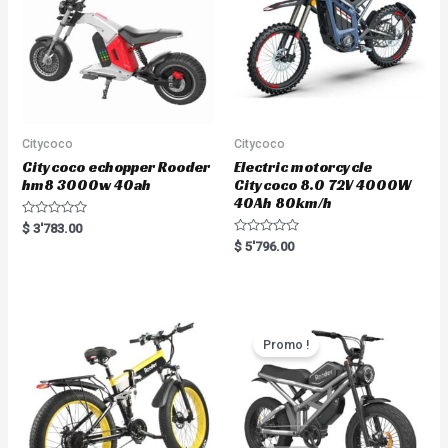
Citycoco
Citycoco
Citycoco echopper Rooder
Electric motorcycle
hm8 3000w 40ah
Citycoco 8.0 72V 4000W
40Ah 80km/h
R
$
3'783.00
a
R
$
5'796.00
t
a
e
t
d
e
0
d
o
0
u
o
t
u
o
t
Promo !
f
o
5
f
5