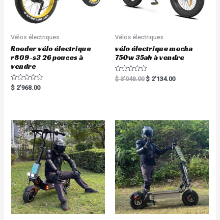
Vélos électriques
Vélos électriques
Rooder vélo électrique
vélo électrique mocha
r809-s3 26 pouces à
750w 35ah à vendre
vendre
R
$
3'048.00
$
2'134.00
a
R
$
2'968.00
t
a
e
t
d
e
0
d
o
0
u
o
t
u
o
t
f
o
5
f
5