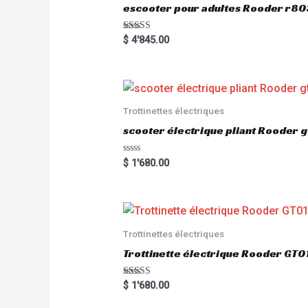
5
escooter pour adultes Rooder r
Rated
$
4'845.00
5.00
out of 5
Trottinettes électriques
scooter électrique pliant Rooder 
R
$
1'680.00
a
t
e
d
0
o
u
Trottinettes électriques
t
o
Trottinette électrique Rooder G
f
5
Rated
$
1'680.00
5.00
out of 5