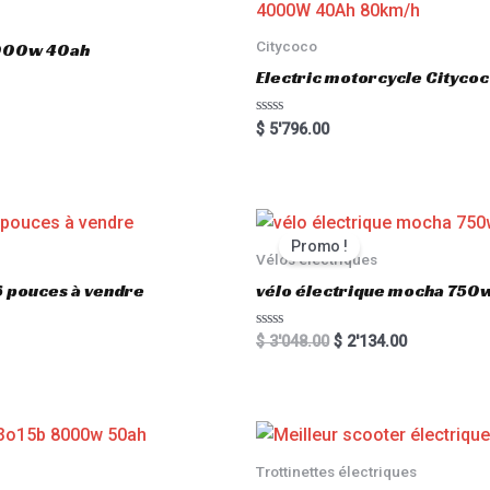
Citycoco
3000w 40ah
Electric motorcycle Cityc
R
$
5'796.00
a
t
e
d
0
o
u
t
Promo !
o
Vélos électriques
f
5
6 pouces à vendre
vélo électrique mocha 750w
R
$
3'048.00
$
2'134.00
a
t
e
d
0
o
u
t
o
Trottinettes électriques
f