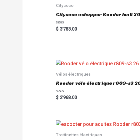
Citycoco
Citycoco echopper Rooder hm8 
R
$
3'783.00
a
t
e
d
0
o
u
t
o
f
5
Vélos électriques
Rooder vélo électrique r809-s3 2
R
$
2'968.00
a
t
e
d
0
o
u
t
o
Trottinettes électriques
f