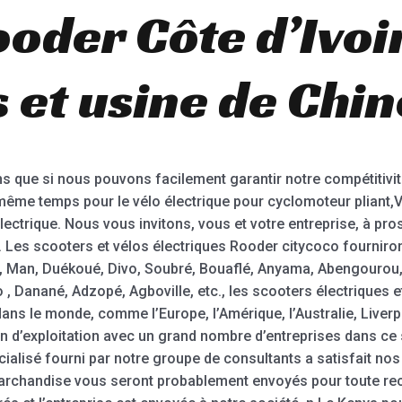
ooder Côte d’Ivoi
 et usine de Chin
 que si nous pouvons facilement garantir notre compétitivi
ême temps pour le vélo électrique pour cyclomoteur pliant,Vélo
lectrique. Nous vous invitons, vous et votre entreprise, à pr
l. Les scooters et vélos électriques Rooder citycoco fournir
 Man, Duékoué, Divo, Soubré, Bouaflé, Anyama, Abengourou,
 Danané, Adzopé, Agboville, etc., les scooters électriques e
ns le monde, comme l’Europe, l’Amérique, l’Australie, Liverpo
n d’exploitation avec un grand nombre d’entreprises dans ce s
ialisé fourni par notre groupe de consultants a satisfait no
 marchandise vous seront probablement envoyés pour toute r