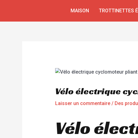
Aller
Navigation
MAISON
TROTTINETTES 
au
de
contenu
l’article
Vélo électrique cy
Laisser un commentaire
/
Des produ
Vélo élec