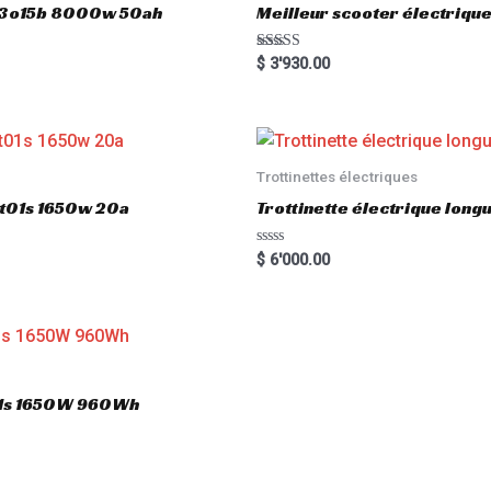
5
803o15b 8000w 50ah
Meilleur scooter électriq
Rated
$
3'930.00
5.00
out of 5
Trottinettes électriques
gt01s 1650w 20a
Trottinette électrique lon
R
$
6'000.00
a
t
e
d
0
o
u
t
o
T01s 1650W 960Wh
f
5