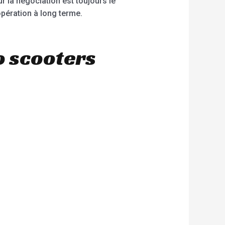
ur la négociation est toujours le
pération à long terme.
o scooters