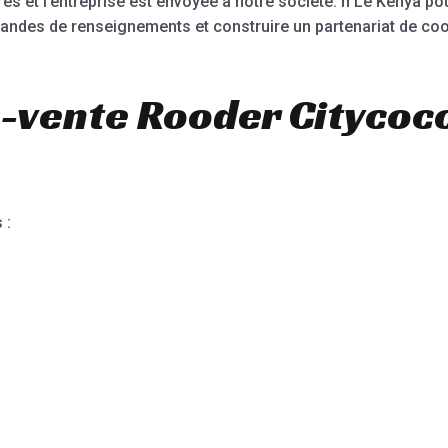
vrés et l’entreprise est envoyée à notre société. n Le Kenya po
andes de renseignements et construire un partenariat de coo
-vente Rooder Citycoc
 :