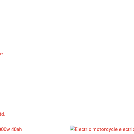
ge
td.