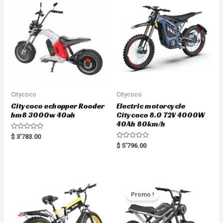
Citycoco
Citycoco
Citycoco echopper Rooder
Electric motorcycle
hm8 3000w 40ah
Citycoco 8.0 72V 4000W
40Ah 80km/h
R
$
3'783.00
a
R
$
5'796.00
t
a
e
t
d
e
0
d
o
0
u
o
t
u
o
t
Promo !
f
o
5
f
5