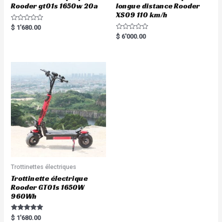
Rooder gt01s 1650w 20a
longue distance Rooder
XS09 110 km/h
R
$
1'680.00
a
R
$
6'000.00
t
a
e
t
d
e
0
d
o
0
u
o
t
u
o
t
f
o
5
f
5
Trottinettes électriques
Trottinette électrique
Rooder GT01s 1650W
960Wh
Rated
$
1'680.00