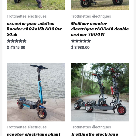
Trottinettes électriques
Trottinettes électriques
escooter pour adultes
Meilleur scooter
Rooder r803o15b 8000w
électrique r803o16 double
50ah
moteur 7000W
Rated
Rated
$
4'845.00
$
3'930.00
5.00
5.00
out of 5
out of 5
Trottinettes électriques
Trottinettes électriques
scooter électrique pliant
Trottinette électrique