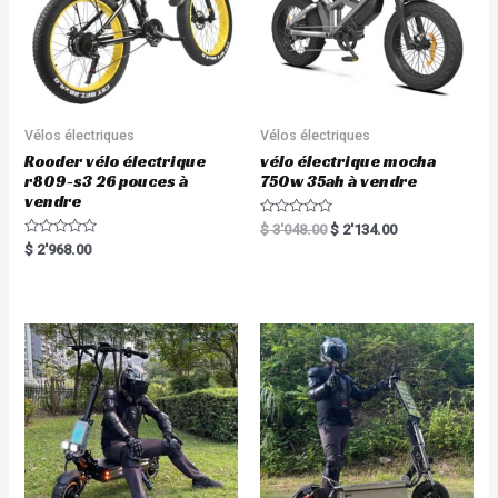
Vélos électriques
Vélos électriques
Rooder vélo électrique
vélo électrique mocha
r809-s3 26 pouces à
750w 35ah à vendre
vendre
R
$
3'048.00
$
2'134.00
a
R
$
2'968.00
t
a
e
t
d
e
0
d
o
0
u
o
t
u
o
t
f
o
5
f
5