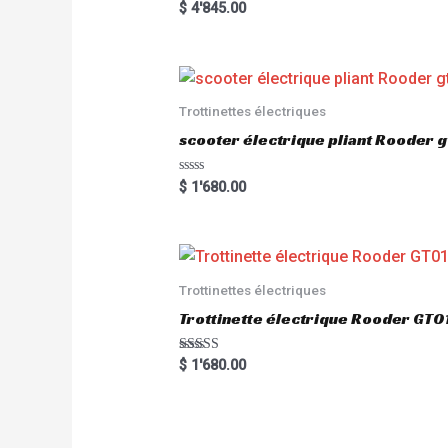
Rated
$
4'845.00
5.00
out of 5
Trottinettes électriques
scooter électrique pliant Rooder 
R
$
1'680.00
a
t
e
d
0
o
u
Trottinettes électriques
t
o
Trottinette électrique Rooder G
f
5
Rated
$
1'680.00
5.00
out of 5