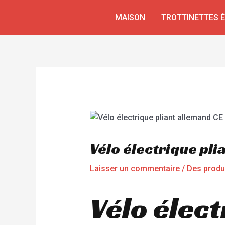
Aller
Navigation
MAISON
TROTTINETTES 
au
de
contenu
l’article
Vélo électrique pli
Laisser un commentaire
/
Des produ
Vélo élect