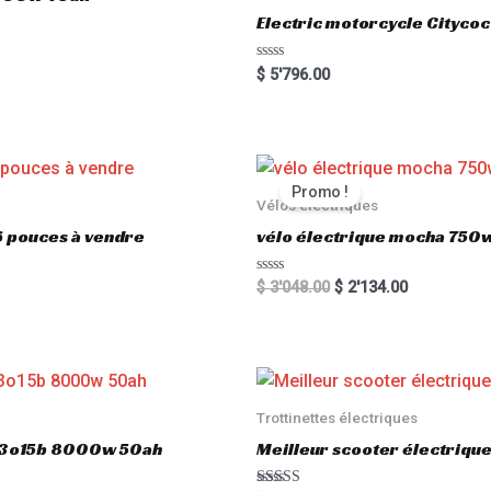
Electric motorcycle Cityc
R
$
5'796.00
a
t
e
d
0
o
u
t
Promo !
o
Vélos électriques
f
5
6 pouces à vendre
vélo électrique mocha 750w
R
$
3'048.00
$
2'134.00
a
t
e
d
0
o
u
t
o
Trottinettes électriques
f
5
803o15b 8000w 50ah
Meilleur scooter électriq