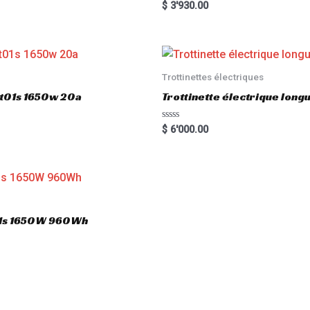
Rated
$
3'930.00
5.00
out of 5
Trottinettes électriques
gt01s 1650w 20a
Trottinette électrique lon
R
$
6'000.00
a
t
e
d
0
o
u
t
o
T01s 1650W 960Wh
f
5