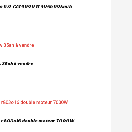
oco 8.0 72V 4000W 40Ah 80km/h
 35ah à vendre
ue r803o16 double moteur 7000W