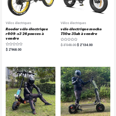
Vélos électriques
Vélos électriques
Rooder vélo électrique
vélo électrique mocha
r809-s3 26 pouces à
750w 35ah à vendre
vendre
R
$
3'048.00
$
2'134.00
a
R
$
2'968.00
t
a
e
t
d
e
0
d
o
0
u
o
t
u
o
t
f
o
5
f
5