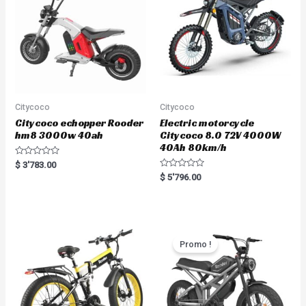
Citycoco
Citycoco
Citycoco echopper Rooder
Electric motorcycle
hm8 3000w 40ah
Citycoco 8.0 72V 4000W
40Ah 80km/h
R
$
3'783.00
a
R
$
5'796.00
t
a
e
t
d
e
0
d
o
0
u
o
t
u
o
t
Promo !
f
o
5
f
5