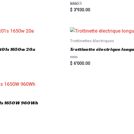
Rated
$
3'930.00
5.00
out of 5
Trottinettes électriques
gt01s 1650w 20a
Trottinette électrique lon
R
$
6'000.00
a
t
e
d
0
o
u
t
o
T01s 1650W 960Wh
f
5