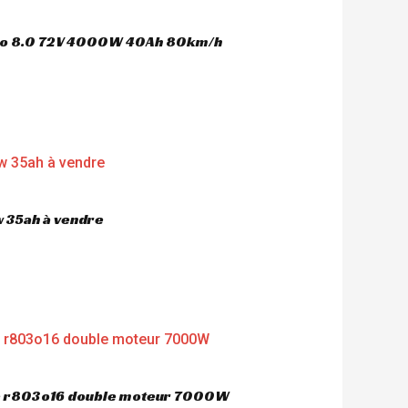
oco 8.0 72V 4000W 40Ah 80km/h
 35ah à vendre
ue r803o16 double moteur 7000W