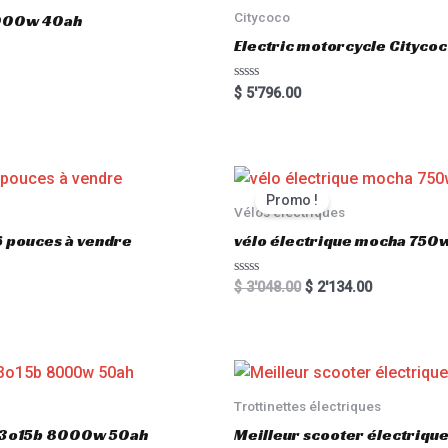
Citycoco
3000w 40ah
Electric motorcycle Cityc
R
$
5'796.00
a
t
e
d
0
o
u
t
Promo !
o
Vélos électriques
f
5
6 pouces à vendre
vélo électrique mocha 750w
R
$
3'048.00
$
2'134.00
a
t
e
d
0
o
u
t
o
Trottinettes électriques
f
5
803o15b 8000w 50ah
Meilleur scooter électriq