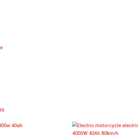
ge
td.