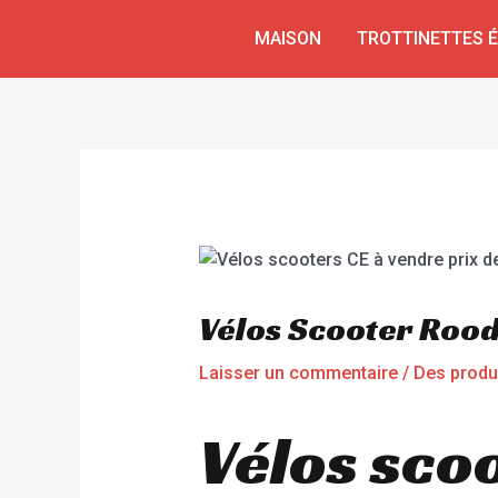
Aller
Navigation
MAISON
TROTTINETTES 
au
de
contenu
l’article
Vélos Scooter Rood
Laisser un commentaire
/
Des produ
Vélos scoo