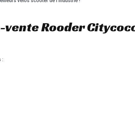
illeurs vélos scooter de l’industrie !
-vente Rooder Citycoc
 :