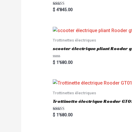
Rated
$
4'845.00
5.00
out of 5
Trottinettes électriques
scooter électrique pliant Rooder 
R
$
1'680.00
a
t
e
d
0
o
u
Trottinettes électriques
t
o
Trottinette électrique Rooder G
f
5
Rated
$
1'680.00
5.00
out of 5