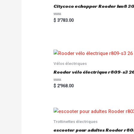
Citycoco echopper Rooder hm8 
R
$
3'783.00
a
t
e
d
0
o
u
t
o
f
5
Vélos électriques
Rooder vélo électrique r809-s3 2
R
$
2'968.00
a
t
e
d
0
o
u
t
o
Trottinettes électriques
f
5
escooter pour adultes Rooder r