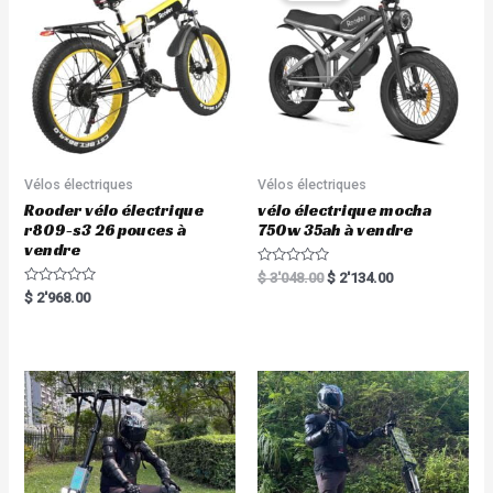
5
f
5
Vélos électriques
Vélos électriques
Rooder vélo électrique
vélo électrique mocha
r809-s3 26 pouces à
750w 35ah à vendre
vendre
R
$
3'048.00
$
2'134.00
a
R
$
2'968.00
t
a
e
t
d
e
0
d
o
0
u
o
t
u
o
t
f
o
5
f
5