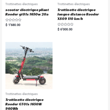
Trottinettes électriques
Trottinettes électriques
scooter électrique pliant
Trottinette électrique
Rooder gt01s 1650w 20a
longue distance Rooder
XS09 110 km/h
R
$
1'680.00
a
R
$
6'000.00
t
a
e
t
d
e
0
d
o
0
u
o
t
u
o
t
f
o
5
f
5
Trottinettes électriques
Trottinette électrique
Rooder GT01s 1650W
960Wh