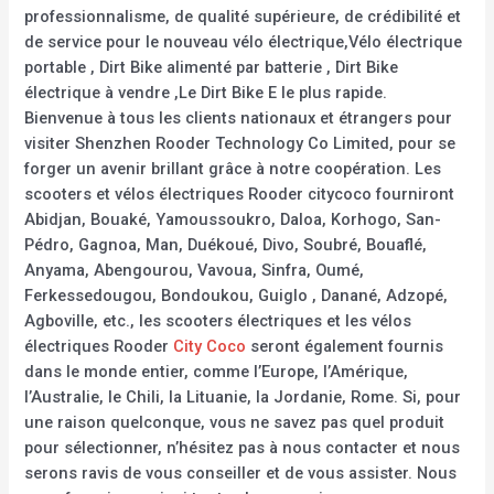
professionnalisme, de qualité supérieure, de crédibilité et
de service pour le nouveau vélo électrique,Vélo électrique
portable , Dirt Bike alimenté par batterie , Dirt Bike
électrique à vendre ,Le Dirt Bike E le plus rapide.
Bienvenue à tous les clients nationaux et étrangers pour
visiter Shenzhen Rooder Technology Co Limited, pour se
forger un avenir brillant grâce à notre coopération. Les
scooters et vélos électriques Rooder citycoco fourniront
Abidjan, Bouaké, Yamoussoukro, Daloa, Korhogo, San-
Pédro, Gagnoa, Man, Duékoué, Divo, Soubré, Bouaflé,
Anyama, Abengourou, Vavoua, Sinfra, Oumé,
Ferkessedougou, Bondoukou, Guiglo , Danané, Adzopé,
Agboville, etc., les scooters électriques et les vélos
électriques Rooder
City Coco
seront également fournis
dans le monde entier, comme l’Europe, l’Amérique,
l’Australie, le Chili, la Lituanie, la Jordanie, Rome. Si, pour
une raison quelconque, vous ne savez pas quel produit
pour sélectionner, n’hésitez pas à nous contacter et nous
serons ravis de vous conseiller et de vous assister. Nous