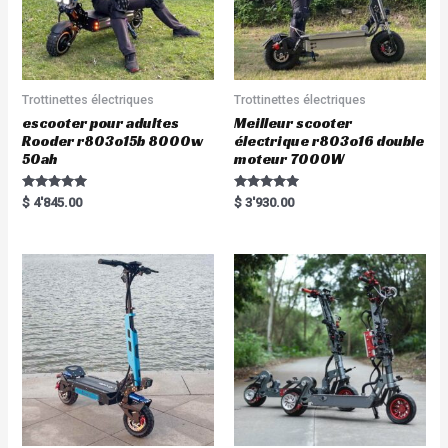
Trottinettes électriques
Trottinettes électriques
escooter pour adultes
Meilleur scooter
Rooder r803o15b 8000w
électrique r803o16 double
50ah
moteur 7000W
Rated
Rated
$
4'845.00
$
3'930.00
5.00
5.00
out of 5
out of 5